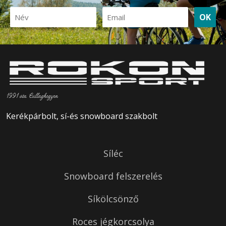
OK
1991 óta Csillaghegyen
Kerékpárbolt, sí-és snowboard szakbolt
Síléc
Snowboard felszerelés
Síkölcsönző
Roces jégkorcsolya