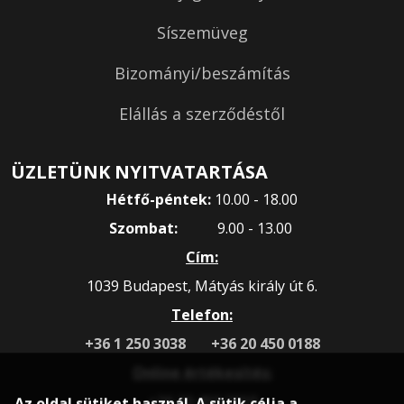
Síszemüveg
Bizományi/beszámítás
Elállás a szerződéstől
ÜZLETÜNK NYITVATARTÁSA
Hétfő-péntek:
10.00 - 18.00
Szombat:
9.00 - 13.00
Cím:
1039 Budapest, Mátyás király út 6.
Telefon:
+36 1 250 3038
+36 20 450 0188
Online értékesítés:
+36 20 450 3010
Az oldal sütiket használ. A sütik célja a