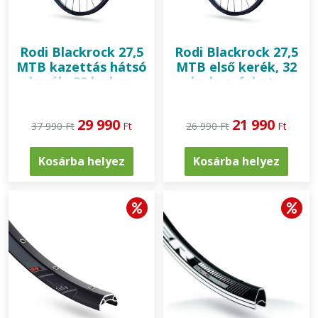
Rodi
Blackrock 27,5
Rodi
Blackrock 27,5
MTB kazettás hátsó
MTB első kerék, 32
kerék, 32 lyukas,
lyukas, fekete
fekete
29 990
21 990
37 990 Ft
Ft
26 990 Ft
Ft
Kosárba helyez
Kosárba helyez