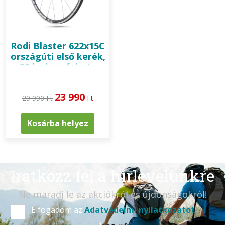
Rodi
Blaster 622x15C
országúti első kerék,
20 lyukas, fekete
23 990
29 990 Ft
Ft
Kosárba helyez
Iratkozz fel a hírlevelünkre
Ne maradj le az akciókról és újdonságokról!
Elfogadom az
Adatvédelmi nyilatkozatot