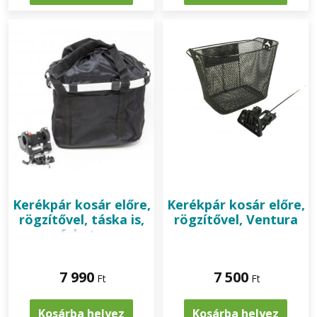
Kerékpár kosár előre,
Kerékpár kosár előre,
rögzítővel, táska is,
rögzítővel, Ventura
fekete
7 990
7 500
Ft
Ft
Kosárba helyez
Kosárba helyez