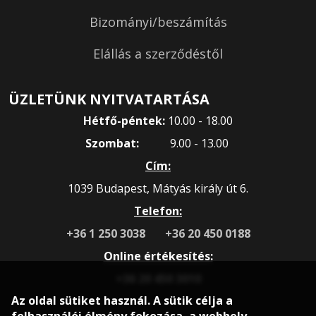
Bizományi/beszámítás
Elállás a szerződéstől
ÜZLETÜNK NYITVATARTÁSA
Hétfő-péntek:
10.00 - 18.00
Szombat:
9.00 - 13.00
Cím:
1039 Budapest, Mátyás király út 6.
Telefon:
+36 1 250 3038
+36 20 450 0188
Online értékesítés:
+36 20 450 3010
Az oldal sütiket használ. A sütik célja a