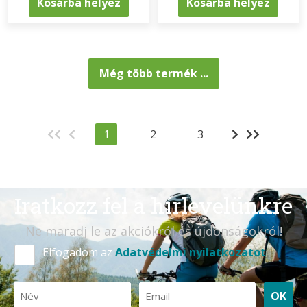
Kosárba helyez
Kosárba helyez
Még több termék ...
1
2
3
Iratkozz fel a hírlevelünkre
Ne maradj le az akciókról és újdonságokról!
Elfogadom az
Adatvédelmi nyilatkozatot
OK