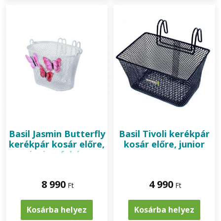
Basil
Jasmin Butterfly
Basil
Tivoli kerékpár
kerékpár kosár előre,
kosár előre, junior
junior, fehér
8 990
4 990
Ft
Ft
Kosárba helyez
Kosárba helyez