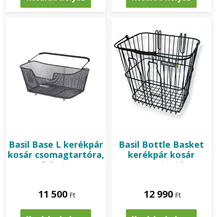
Basil
Base L kerékpár
Basil
Bottle Basket
kosár csomagtartóra,
kerékpár kosár
fekete
csomagtartóra,
fekete
11 500
12 990
Ft
Ft