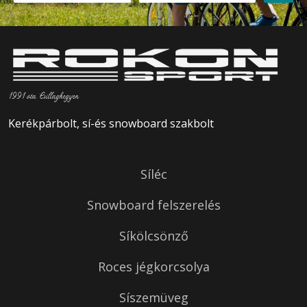
1991 óta Csillaghegyen
Kerékpárbolt, sí-és snowboard szakbolt
Síléc
Snowboard felszerelés
Síkölcsönző
Roces jégkorcsolya
Síszemüveg