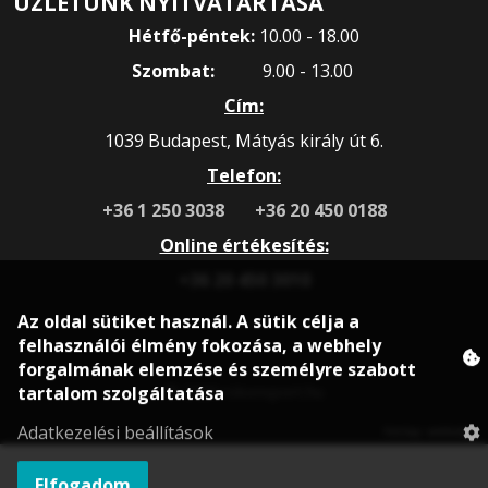
ÜZLETÜNK NYITVATARTÁSA
Hétfő-péntek:
10.00 - 18.00
Szombat:
9.00 - 13.00
Cím:
1039 Budapest, Mátyás király út 6.
Telefon:
+36 1 250 3038
+36 20 450 0188
Online értékesítés:
+36 20 450 3010
Az oldal sütiket használ. A sütik célja a
felhasználói élmény fokozása, a webhely
forgalmának elemzése és személyre szabott
tartalom szolgáltatása
© 2020 rokonsport.hu
Adatkezelési beállítások
Honlap: webtoday
Elfogadom