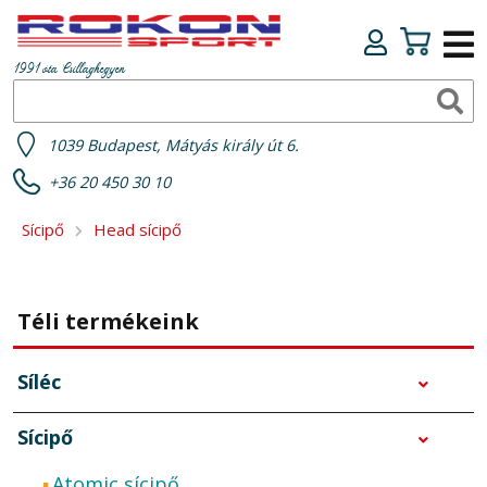
1991 óta Csillaghegyen
1039 Budapest, Mátyás király út 6.
+36 20 450 30 10
Sícipő
Head sícipő
Téli termékeink
Síléc
Sícipő
Atomic sícipő