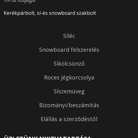
1991 óta Csillaghegyen
Kerékpárbolt, sí-és snowboard szakbolt
Síléc
Snowboard felszerelés
Síkölcsönző
Roces jégkorcsolya
Síszemüveg
Bizományi/beszámítás
Elállás a szerződéstől