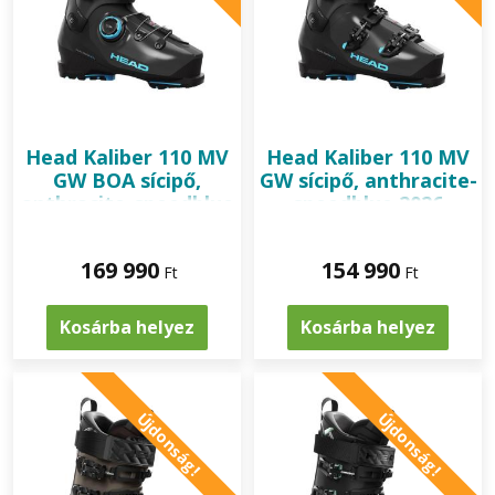
Head
Kaliber 110 MV
Head
Kaliber 110 MV
GW BOA sícipő,
GW sícipő, anthracite-
anthracite-speedblue
speedblue 2026
2026
169 990
154 990
Ft
Ft
Kosárba helyez
Kosárba helyez
Újdonság!
Újdonság!