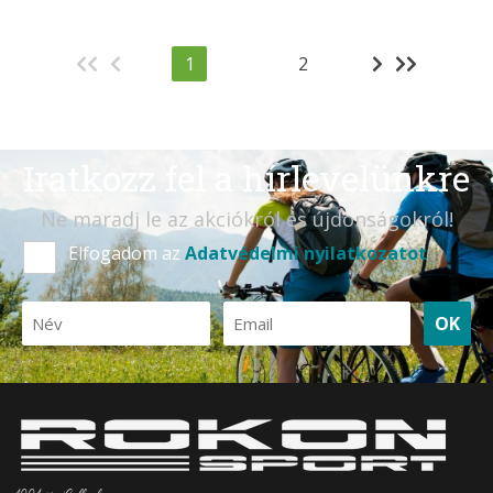
1
2
Iratkozz fel a hírlevelünkre
Ne maradj le az akciókról és újdonságokról!
Elfogadom az
Adatvédelmi nyilatkozatot
OK