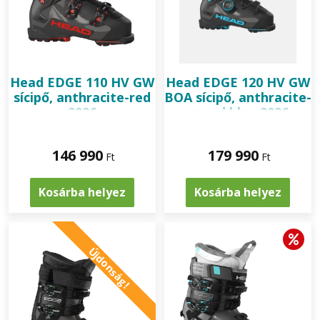
Vector és Head Raptor terméknevek. A Head sícipő sikerének
emelkedő pályáját és kedveltségét mutatja, hogy a „szlalom-
királynő” Maria Riesch, az „óriás-specialista Lindsey Vonn, és
a „fenegyerek” Bode Miller egyaránt olimpiai aranyérmet
Head
EDGE 110 HV GW
Head
EDGE 120 HV GW
szerzett vele.
sícipő, anthracite-red
BOA sícipő, anthracite-
2026
speed blue 2026
146 990
179 990
Ft
Ft
Kosárba helyez
Kosárba helyez
Újdonság!