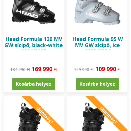
Head
Formula 120 MV
Head
Formula 95 W
GW sícipő, black-white
MV GW sícipő, ice
2024/2025
2023/2024
169 990
109 990
184 990 Ft
Ft
159 990 Ft
Ft
Kosárba helyez
Kosárba helyez
Újdonság!
Újdonság!