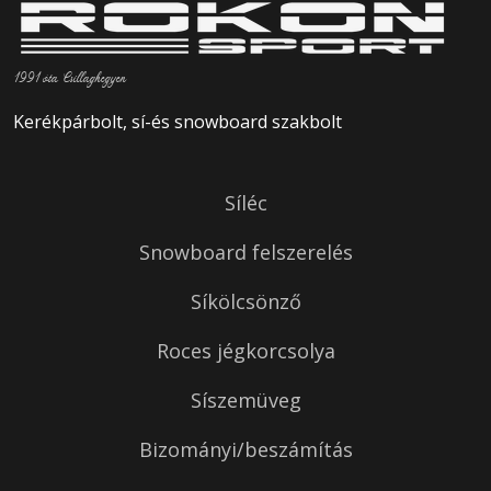
1991 óta Csillaghegyen
Kerékpárbolt, sí-és snowboard szakbolt
Síléc
Snowboard felszerelés
Síkölcsönző
Roces jégkorcsolya
Síszemüveg
Bizományi/beszámítás