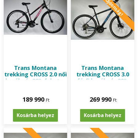
Újdonság!
Trans Montana
Trans Montana
trekking CROSS 2.0 női
trekking CROSS 3.0
kerékpár 28", fekete-
férfi kerékpár 28",
pink
fekete-kék
189 990
269 990
Ft
Ft
Kosárba helyez
Kosárba helyez