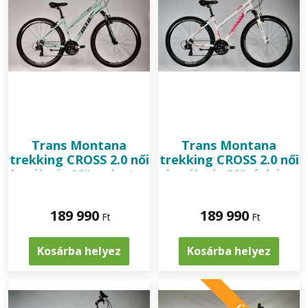
Trans Montana
Trans Montana
trekking CROSS 2.0 női
trekking CROSS 2.0 női
kerékpár 28", celeste-
kerékpár 28", fehér-
fekete
pink
189 990
189 990
Ft
Ft
Kosárba helyez
Kosárba helyez