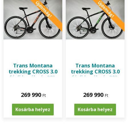
Újdonság!
Újdonság!
Trans Montana
Trans Montana
trekking CROSS 3.0
trekking CROSS 3.0
férfi kerékpár 28",
férfi kerékpár 28",
fekete-narancs
fekete-zöld
269 990
269 990
Ft
Ft
Kosárba helyez
Kosárba helyez