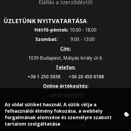
Elállás a szerződéstől
ÜZLETÜNK NYITVATARTÁSA
Hétfő-péntek:
10.00 - 18.00
Szombat:
9.00 - 13.00
Cím:
1039 Budapest, Mátyás király út 6.
Telefon:
+36 1 250 3038
+36 20 450 0188
Online értékesítés:
+36 20 450 3010
Az oldal sütiket használ. A sütik célja a
felhasználói élmény fokozása, a webhely
forgalmának elemzése és személyre szabott
tartalom szolgáltatása
© 2020 rokonsport.hu