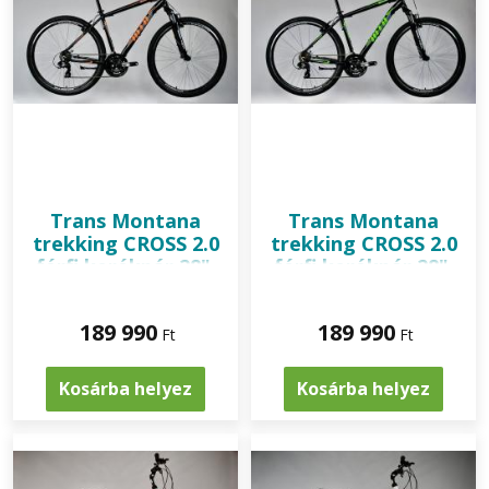
Trans Montana
Trans Montana
trekking CROSS 2.0
trekking CROSS 2.0
férfi kerékpár 28",
férfi kerékpár 28",
fekete-narancs
fekete-zöld
189 990
189 990
Ft
Ft
Kosárba helyez
Kosárba helyez