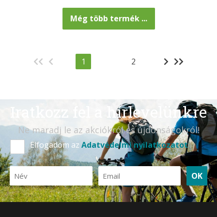
Még több termék ...
1
2
Iratkozz fel a hírlevelünkre
Ne maradj le az akciókról és újdonságokról!
Elfogadom az
Adatvédelmi nyilatkozatot
OK