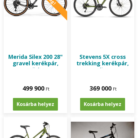
Merida
Silex 200 28"
Stevens
5X cross
gravel kerékpár,
trekking kerékpár,
szürke
olive
499 900
369 000
Ft
Ft
Kosárba helyez
Kosárba helyez