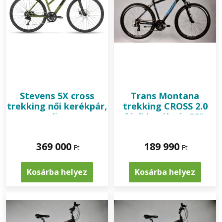
Stevens
5X cross
Trans Montana
trekking női kerékpár,
trekking CROSS 2.0
olive
férfi kerékpár 28",
fekete-kék
369 000
189 990
Ft
Ft
Kosárba helyez
Kosárba helyez