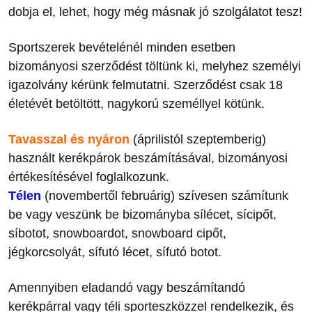
dobja el, lehet, hogy még másnak jó szolgálatot tesz!
Sportszerek bevételénél minden esetben
bizományosi szerződést töltünk ki, melyhez személyi
igazolvány kérünk felmutatni. Szerződést csak 18
életévét betöltött, nagykorú személlyel kötünk.
Tavasszal és nyáron
(áprilistól szeptemberig)
használt kerékpárok beszámításával, bizományosi
értékesítésével foglalkozunk.
Télen
(novembertől februárig) szívesen számítunk
be vagy veszünk be bizományba sílécet, sícipőt,
síbotot, snowboardot, snowboard cipőt,
jégkorcsolyát, sífutó lécet, sífutó botot.
Amennyiben eladandó vagy beszámítandó
kerékpárral vagy téli sporteszközzel rendelkezik, és