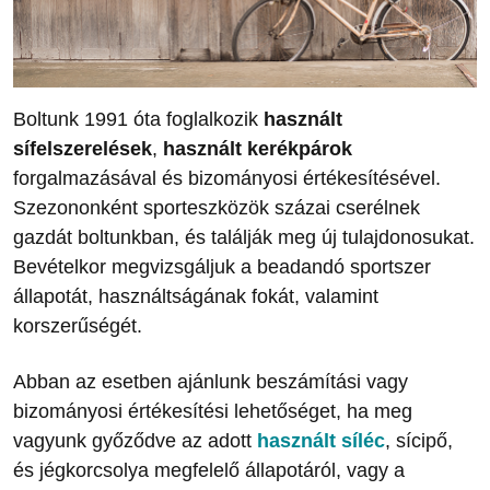
Boltunk 1991 óta foglalkozik
használt
sífelszerelések
,
használt kerékpárok
forgalmazásával és bizományosi értékesítésével.
Szezononként sporteszközök százai cserélnek
gazdát boltunkban, és találják meg új tulajdonosukat.
Bevételkor megvizsgáljuk a beadandó sportszer
állapotát, használtságának fokát, valamint
korszerűségét.
Abban az esetben ajánlunk beszámítási vagy
bizományosi értékesítési lehetőséget, ha meg
vagyunk győződve az adott
használt síléc
, sícipő,
és jégkorcsolya megfelelő állapotáról, vagy a