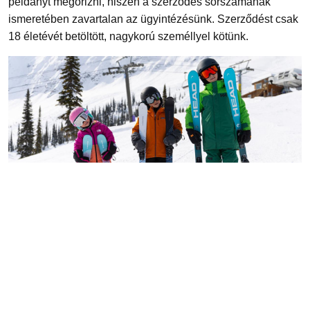
példányt megőrizni, hiszen a szerződés sorszámának
ismeretében zavartalan az ügyintézésünk. Szerződést csak
18 életévét betöltött, nagykorú személlyel kötünk.