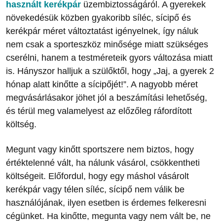
használt kerékpár
üzembiztosságáról. A gyerekek
növekedésük közben gyakoribb síléc, sícipő és
kerékpár méret változtatást igényelnek, így náluk
nem csak a sporteszköz minősége miatt szükséges
cserélni, hanem a testméreteik gyors változása miatt
is. Hányszor halljuk a szülőktől, hogy „Jaj, a gyerek 2
hónap alatt kinőtte a sícipőjét!”. A nagyobb méret
megvásárlásakor jöhet jól a beszámítási lehetőség,
és térül meg valamelyest az előzőleg ráfordított
költség.
Megunt vagy kinőtt sportszere nem biztos, hogy
értéktelenné vált, ha nálunk vásárol, csökkentheti
költségeit. Előfordul, hogy egy máshol vásárolt
kerékpár vagy télen síléc, sícipő nem válik be
használójának, ilyen esetben is érdemes felkeresni
cégünket.
Ha kinőtte, megunta vagy nem vált be, ne