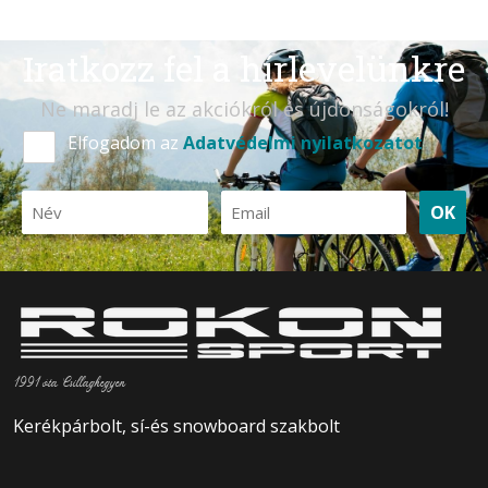
Iratkozz fel a hírlevelünkre
Ne maradj le az akciókról és újdonságokról!
Elfogadom az
Adatvédelmi nyilatkozatot
OK
1991 óta Csillaghegyen
Kerékpárbolt, sí-és snowboard szakbolt