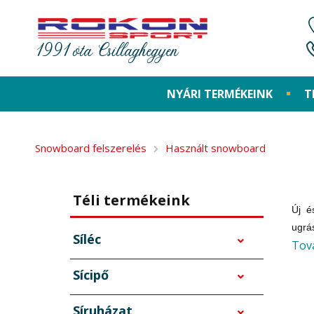
1991 óta Csillaghegyen
NYÁRI TERMÉKEINK
T
Snowboard felszerelés
Használt snowboard
Téli termékeink
Új é
ugrá
Síléc
Tov
puha
válo
Sícipő
és é
áruh
Síruházat