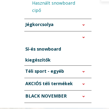
Használt snowboard
cipő
Jégkorcsolya
Sí-és snowboard
kiegészítők
Téli sport - egyéb
AKCIÓS téli termékek
BLACK NOVEMBER