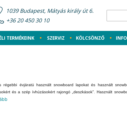
1039 Budapest, Mátyás király út 6.
+36 20 450 30 10
ÉLI TERMÉKEINK
SZERVIZ
KÖLCSÖNZŐ
INF
s régebbi évjáratú használt snowboard lapokat és használt snowb
sokért és a szép ívhúzásokért rajongó „deszkások”. Használt snowboar
ább
 (soft) kötéssel vannak felszerelve. Kezdő, puha, vagy épített szerk
gathatnak Vásárlóink. Akár felnőtt, akár gyermek felhasználóról legye
le felkészített állapotban várják a snowboardozásért rajongók 
ázunkban bemutatott egy-két éves lapokon kívül, boltunkban számo