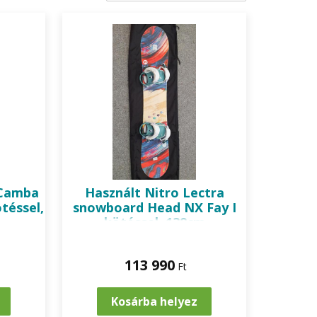
 Camba
Használt Nitro Lectra
téssel,
snowboard Head NX Fay I
kötéssel, 138cm
113 990
Ft
Kosárba helyez