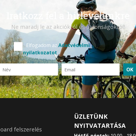
Iratkozz fel a hírlevelünkre
Ne maradj le az akciókról és újdonságokról!
Elfogadom az
Adatvédelmi
nyilatkozatot
OK
ÜZLETÜNK
NYITVATARTÁSA
ard felszerelés
Hétfő-péntek:
10.00 - 18.