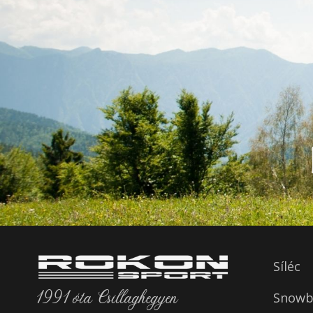
Síléc
1991 óta Csillaghegyen
Snowbo