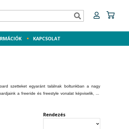
ORMÁCIÓK
KAPCSOLAT
oard szetteket egyaránt találnak boltunkban a nagy
djaink a freeride és freestyle vonalat képviselik, és
ezetű, profiknak készített lapok széles választékából
n szó; üzletünkben a használt snowboard deszkák talpa
Rendezés
növekvő táborát. Fontos megjegyeznünk, hogy web-
s bizományi értékesítésre, vagy beszámításra került