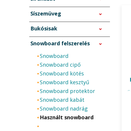
mode
Síszemüveg
Bukósisak
Snowboard felszerelés
Snowboard
Snowboard cipő
Snowboard kötés
Snowboard kesztyű
Snowboard protektor
S
Snowboard kabát
Snowboard nadrág
Használt snowboard