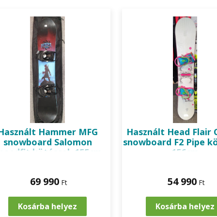
llek is megtalálhatóak.
Használt Hammer MFG
Használt Head Flair
snowboard Salomon
snowboard F2 Pipe kö
peedfit kötéssel, 155cm
156cm
69 990
54 990
Ft
Ft
Kosárba helyez
Kosárba helyez