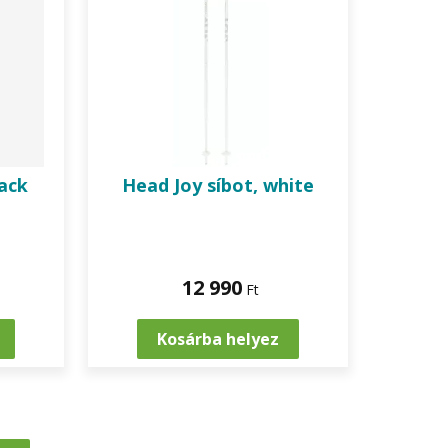
lack
Head
Joy síbot, white
12 990
Ft
Kosárba helyez