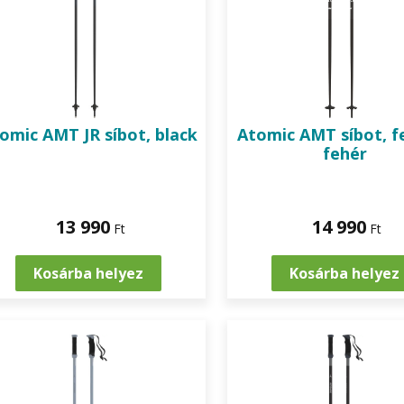
tomic
AMT JR síbot, black
Atomic
AMT síbot, f
fehér
13 990
14 990
Ft
Ft
Kosárba helyez
Kosárba helyez