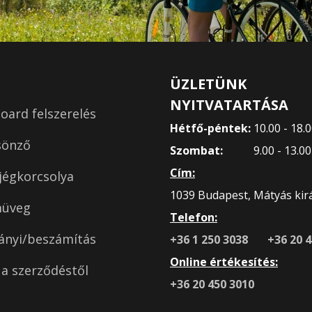
ÜZLETÜNK
NYITVATARTÁSA
ard felszerelés
Hétfő-péntek:
10.00 - 18.
sönző
Szombat:
9.00 - 13.0
Cím:
jégkorcsolya
1039 Budapest, Mátyás királ
müveg
Telefon:
ányi/beszámítás
+36 1 250 3038
+36 20 
Online értékesítés:
s a szerződéstől
+36 20 450 3010