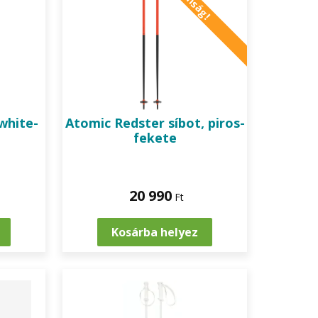
white-
Atomic
Redster síbot, piros-
fekete
20 990
Ft
Kosárba helyez