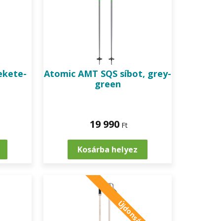
ekete-
Atomic
AMT SQS síbot, grey-
green
19 990
Ft
Kosárba helyez
Újdonság!