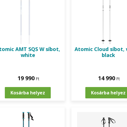
tomic
AMT SQS W síbot,
Atomic
Cloud síbot, 
white
black
19 990
14 990
Ft
Ft
Kosárba helyez
Kosárba helyez