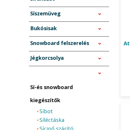
Síszemüveg
Bukósisak
Snowboard felszerelés
A
Jégkorcsolya
Sí-és snowboard
kiegészítők
Síbot
Síléctáska
Sícipő szárító