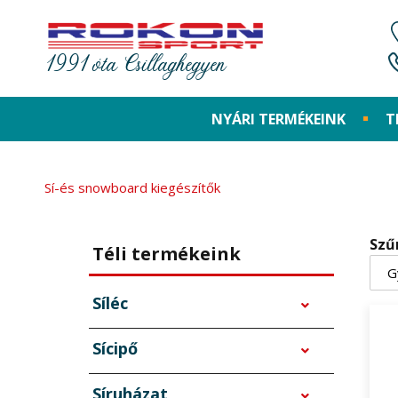
1991 óta Csillaghegyen
NYÁRI TERMÉKEINK
T
Sí-és snowboard kiegészítők
Szű
Téli termékeink
Síléc
Sícipő
Síruházat