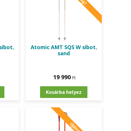
íbot,
Atomic
AMT SQS W síbot,
sand
19 990
Ft
Kosárba helyez
Újdonság!