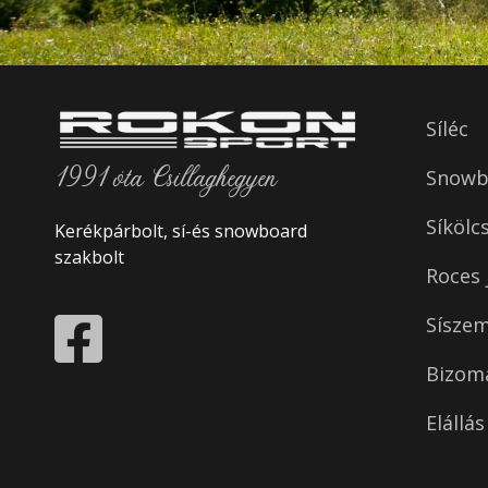
Síléc
1991 óta Csillaghegyen
Snowbo
Síkölc
Kerékpárbolt, sí-és snowboard
szakbolt
Roces 
Sísze
Bizom
Elállá