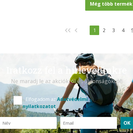
Még több termék .
1
2
3
4
Iratkozz fel a hírlevelünkre
Ne maradj le az akciókról és újdonságokról!
Elfogadom az
Adatvédelmi
nyilatkozatot
OK