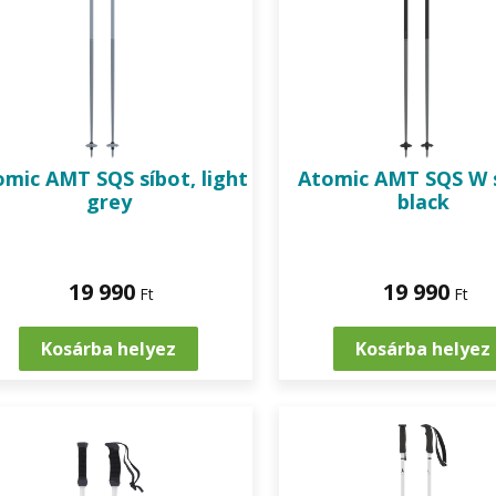
omic
AMT SQS síbot, light
Atomic
AMT SQS W s
grey
black
19 990
19 990
Ft
Ft
Kosárba helyez
Kosárba helyez