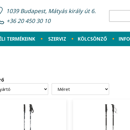
1039 Budapest, Mátyás király út 6.
+36 20 450 30 10
ÉLI TERMÉKEINK
SZERVIZ
KÖLCSÖNZŐ
INF
rő