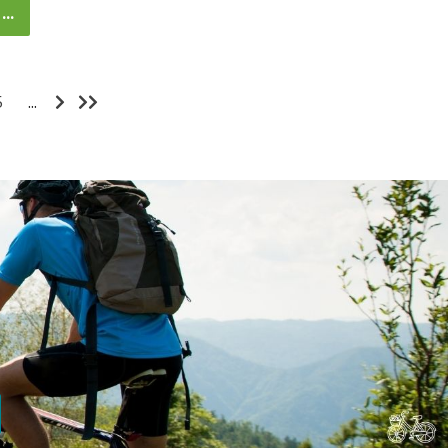
..
5
...