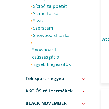
Sícipő talpbetét
Sícipő táska
Sívax
Szerszám
Snowboard táska
At
Snowboard
csúszásgátló
Egyéb kiegészítők
Téli sport - egyéb
AKCIÓS téli termékek
BLACK NOVEMBER