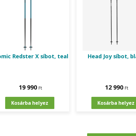
omic
Redster X síbot, teal
Head
Joy síbot, b
19 990
12 990
Ft
Ft
Kosárba helyez
Kosárba helyez