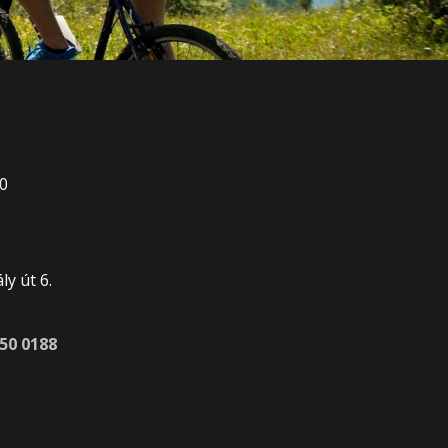
00
0
y út 6.
450 0188