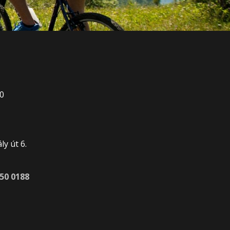
00
0
y út 6.
450 0188