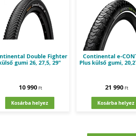
ntinental
Double Fighter
Continental
e-CON
külső gumi 26, 27,5, 29"
Plus külső gumi, 20,2
10 990
21 990
Ft
Ft
Kosárba helyez
Kosárba helyez