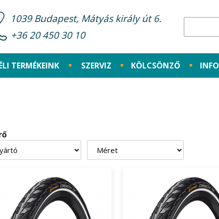
1039 Budapest, Mátyás király út 6.
+36 20 450 30 10
ÉLI TERMÉKEINK
SZERVIZ
KÖLCSÖNZŐ
INF
rő