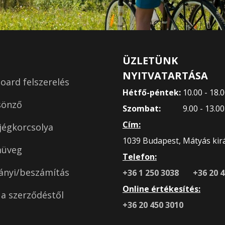
ÜZLETÜNK
NYITVATARTÁSA
ard felszerelés
Hétfő-péntek:
10.00 - 18.
sönző
Szombat:
9.00 - 13.0
Cím:
jégkorcsolya
1039 Budapest, Mátyás királ
müveg
Telefon:
ányi/beszámítás
+36 1 250 3038
+36 20 
Online értékesítés:
s a szerződéstől
+36 20 450 3010