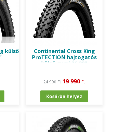
g külső
Continental
Cross King
"
ProTECTION hajtogatós
külső gumi 26,29"
19 990
24 990 Ft
Ft
Kosárba helyez