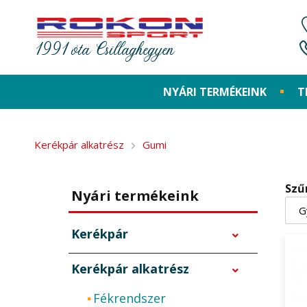
1991 óta Csillaghegyen
NYÁRI TERMÉKEINK
T
Kerékpár alkatrész
Gumi
Szű
Nyári termékeink
Kerékpár
Kerékpár alkatrész
Fékrendszer