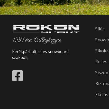
Síléc
1991 óta Csillaghegyen
Snowbo
Síkölc
Kerékpárbolt, sí-és snowboard
szakbolt
Roces 
Sísze
Bizom
Elállá