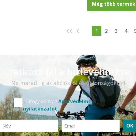
Még több termék .
1
2
3
4
Iratkozz fel a hírlevelünkre
Ne maradj le az akciókról és újdonságokról!
Elfogadom az
Adatvédelmi
nyilatkozatot
OK