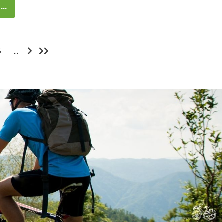
..
5
...