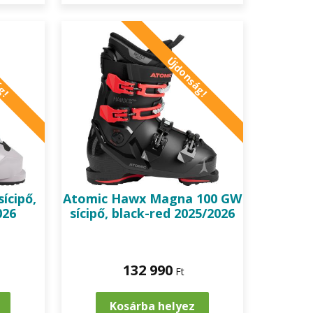
ág!
Újdonság!
ícipő,
Atomic
Hawx Magna 100 GW
026
sícipő, black-red 2025/2026
132 990
Ft
Kosárba helyez