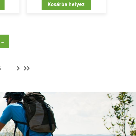
Kosárba helyez
..
5