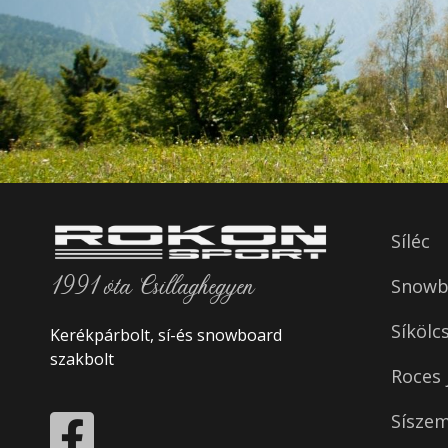
Síléc
1991 óta Csillaghegyen
Snowbo
Síkölc
Kerékpárbolt, sí-és snowboard
szakbolt
Roces 
Sísze