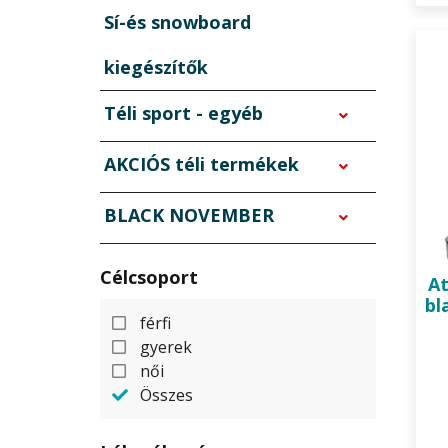
Sí-és snowboard
kiegészítők
Téli sport - egyéb
AKCIÓS téli termékek
BLACK NOVEMBER
Célcsoport
A
bl
férfi
gyerek
női
Összes