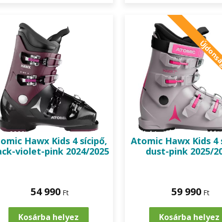
Újdons
tomic
Hawx Kids 4 sícipő,
Atomic
Hawx Kids 4 s
ack-violet-pink 2024/2025
dust-pink 2025/2
54 990
59 990
Ft
Ft
Kosárba helyez
Kosárba helyez