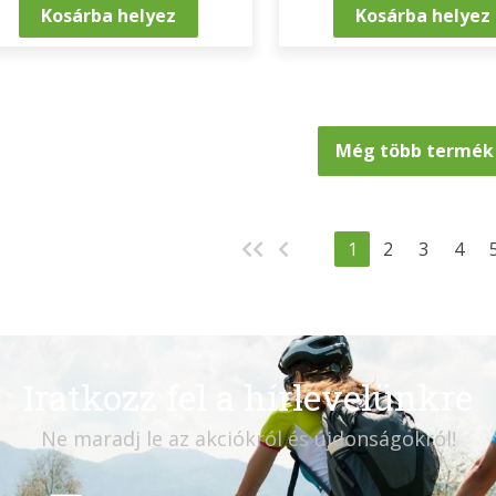
Kosárba helyez
Kosárba helyez
Még több termék .
1
2
3
4
Iratkozz fel a hírlevelünkre
Ne maradj le az akciókról és újdonságokról!