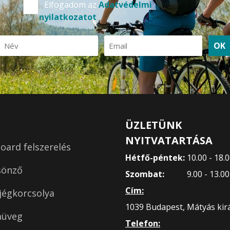
Elfogadom az
Adatvédelmi
nyilatkozatot
OK
ÜZLETÜNK
NYITVATARTÁSA
ard felszerelés
Hétfő-péntek:
10.00 - 18.
sönző
Szombat:
9.00 - 13.0
Cím:
jégkorcsolya
1039 Budapest, Mátyás királ
müveg
Telefon: