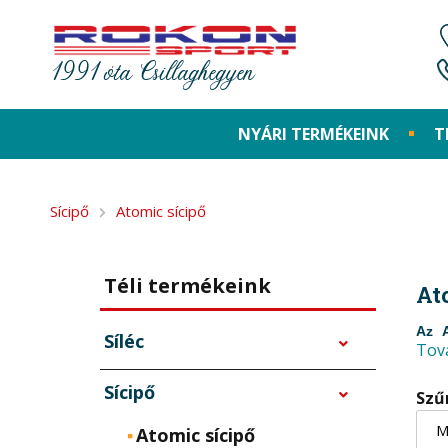
1991 óta Csillaghegyen
NYÁRI TERMÉKEINK
T
Sícipő
Atomic sícipő
Téli termékeink
At
Az A
Síléc
Tov
terv
Sícipő
Szű
kial
Atomic sícipő
síci