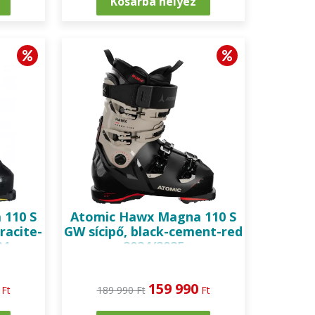
Kosárba helyez
110 S
Atomic
Hawx Magna 110 S
racite-
GW sícipő, black-cement-red
24
2024/2025
159 990
Ft
189 990 Ft
Ft