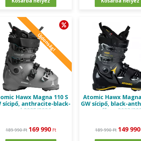
Kosárba helyez
Kosárba helyez
Újdonság!
tomic
Hawx Magna 110 S
Atomic
Hawx Magna 
sícipő, anthracite-black-
GW sícipő, black-anth
teal 2025/2026
saffron 2023/20
169 990
149 990
189 990 Ft
Ft
189 990 Ft