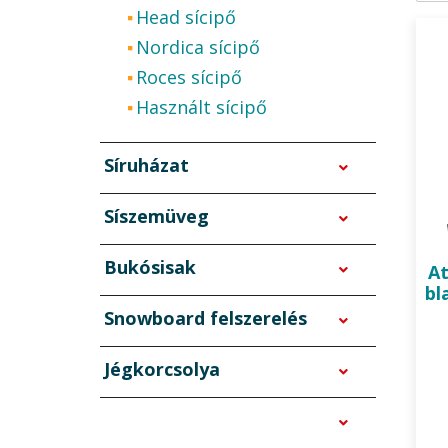
Head sícipő
anná
Nordica sícipő
lábu
Roces sícipő
szab
Használt sícipő
mega
zón
Síruházat
egye
Síszemüveg
Az A
legj
Bukósisak
A
bl
kész
Snowboard felszerelés
alak
kály
Jégkorcsolya
héjj
felv