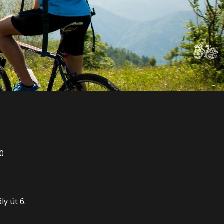
00
0
y út 6.