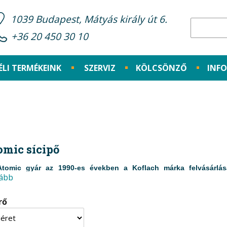
1039 Budapest, Mátyás király út 6.
+36 20 450 30 10
ÉLI TERMÉKEINK
SZERVIZ
KÖLCSÖNZŐ
INF
omic sícipő
tomic gyár az 1990-es években a Koflach márka felvásárlás
ább
ezőmérnökök az Atomic sícipő esetében is a legtökéleteseb
rő
akításuknál a fő szempont a kényelem és komfort megtartása mellett
pő, síléc kapcsolatában. Természetesen ez nem egyszerű feladat