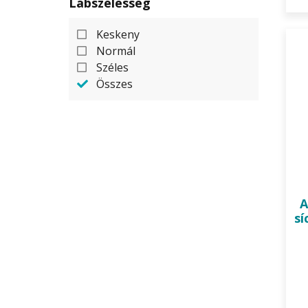
Lábszélesség
Keskeny
Normál
Széles
Összes
A
sí