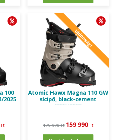
Újdonság!
a 100
Atomic
Hawx Magna 110 GW
4/2025
sícipő, black-cement
2025/2026
159 990
Ft
179 990 Ft
Ft