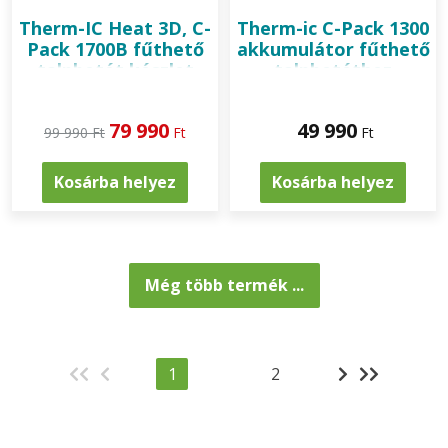
Therm-IC
Heat 3D, C-
Therm-ic C-Pack 1300
Pack 1700B fűthető
akkumulátor fűthető
talpbetét készlet
talpbetéthez
79 990
49 990
99 990 Ft
Ft
Ft
Kosárba helyez
Kosárba helyez
Még több termék ...
1
2