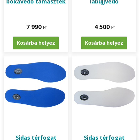
bokavédő támaszték
lábujjvédő
7 990
4 500
Ft
Ft
Kosárba helyez
Kosárba helyez
Sidas
térfogat
Sidas
térfogat