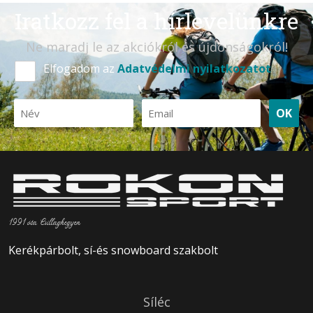
Iratkozz fel a hírlevelünkre
Ne maradj le az akciókról és újdonságokról!
Elfogadom az
Adatvédelmi nyilatkozatot
OK
1991 óta Csillaghegyen
Kerékpárbolt, sí-és snowboard szakbolt
Síléc