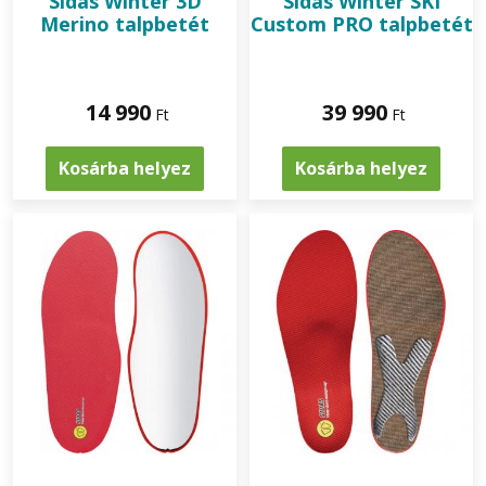
Sidas Winter 3D
Sidas Winter SKI
Merino talpbetét
Custom PRO talpbetét
14 990
39 990
Ft
Ft
Kosárba helyez
Kosárba helyez