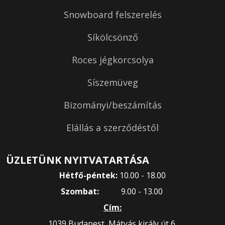
Snowboard felszerelés
Síkölcsönző
Roces jégkorcsolya
Síszemüveg
Bizományi/beszámítás
Elállás a szerződéstől
ÜZLETÜNK NYITVATARTÁSA
Hétfő-péntek:
10.00 - 18.00
Szombat:
9.00 - 13.00
Cím:
1039 Budapest, Mátyás király út 6.