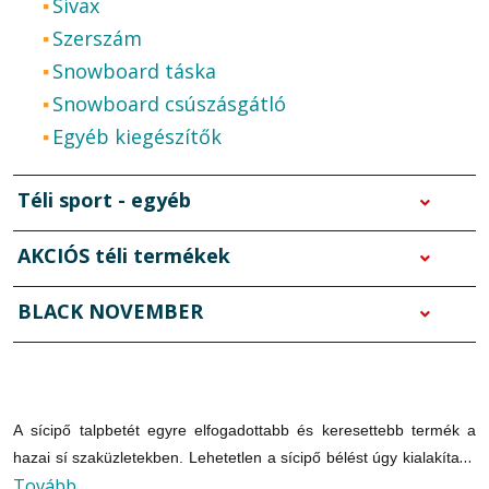
Sívax
Szerszám
Snowboard táska
Snowboard csúszásgátló
Egyéb kiegészítők
Téli sport - egyéb
AKCIÓS téli termékek
BLACK NOVEMBER
A sícipő talpbetét egyre elfogadottabb és keresettebb termék a
hazai sí szaküzletekben. Lehetetlen a sícipő bélést úgy kialakítani,
Tovább
hogy az minden síelő lábához tökéletesen passzoljon, hiszen