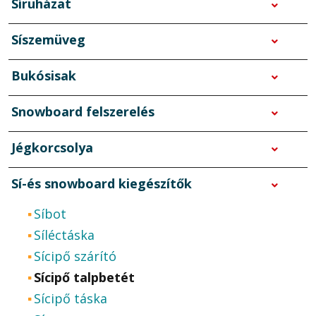
Síruházat
Síszemüveg
Bukósisak
Snowboard felszerelés
Jégkorcsolya
Sí-és snowboard kiegészítők
Síbot
Síléctáska
Sícipő szárító
Sícipő talpbetét
Sícipő táska