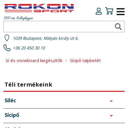
1991 óta Csillaghegyen
1039 Budapest, Mátyás király út 6.
+36 20 450 30 10
Sí-és snowboard kiegészítők
Sícipő talpbetét
Téli termékeink
Síléc
Sícipő