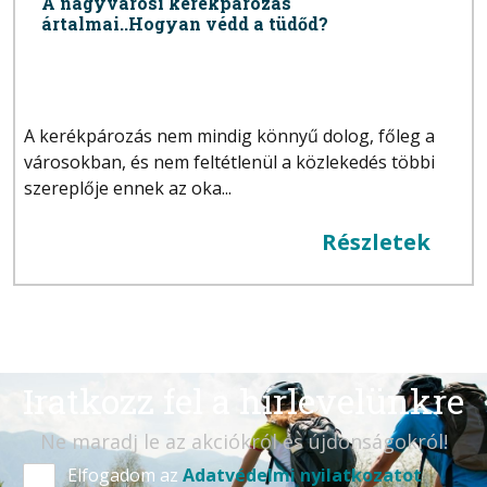
A nagyvárosi kerékpározás
ártalmai..Hogyan védd a tüdőd?
A kerékpározás nem mindig könnyű dolog, főleg a
városokban, és nem feltétlenül a közlekedés többi
szereplője ennek az oka...
Részletek
Iratkozz fel a hírlevelünkre
Ne maradj le az akciókról és újdonságokról!
Elfogadom az
Adatvédelmi nyilatkozatot