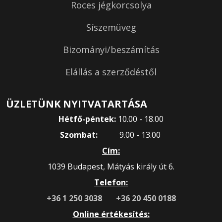
Roces jégkorcsolya
Síszemüveg
Bizományi/beszámítás
Elállás a szerződéstől
ÜZLETÜNK NYITVATARTÁSA
Hétfő-péntek:
10.00 - 18.00
Szombat:
9.00 - 13.00
Cím:
1039 Budapest, Mátyás király út 6.
Telefon:
+36 1 250 3038
+36 20 450 0188
Online értékesítés: