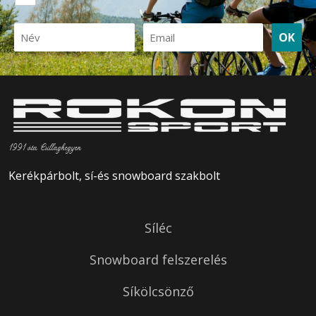
OK
1991 óta Csillaghegyen
Kerékpárbolt, sí-és snowboard szakbolt
Síléc
Snowboard felszerelés
Síkölcsönző