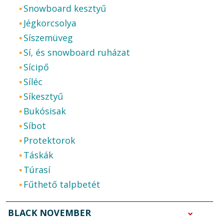
Snowboard kesztyű
Jégkorcsolya
Síszemüveg
Sí, és snowboard ruházat
Sícipő
Síléc
Síkesztyű
Bukósisak
Síbot
Protektorok
Táskák
Túrasí
Fűthető talpbetét
BLACK NOVEMBER