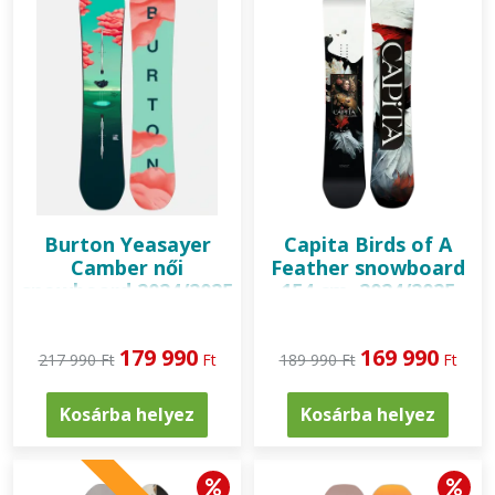
Burton
Yeasayer
Capita
Birds of A
Camber női
Feather snowboard
snowboard 2024/2025
154 cm, 2024/2025
179 990
169 990
217 990 Ft
Ft
189 990 Ft
Ft
Kosárba helyez
Kosárba helyez