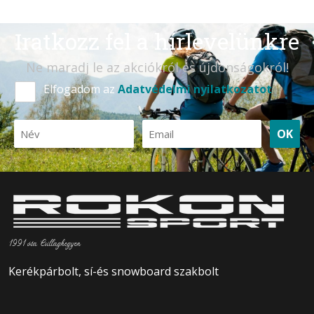
Iratkozz fel a hírlevelünkre
Ne maradj le az akciókról és újdonságokról!
Elfogadom az
Adatvédelmi nyilatkozatot
OK
1991 óta Csillaghegyen
Kerékpárbolt, sí-és snowboard szakbolt