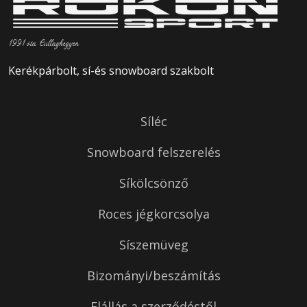
1991 óta Csillaghegyen
Kerékpárbolt, sí-és snowboard szakbolt
Síléc
Snowboard felszerelés
Síkölcsönző
Roces jégkorcsolya
Síszemüveg
Bizományi/beszámítás
Elállás a szerződéstől