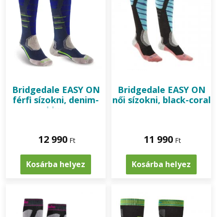
Bridgedale
EASY ON
Bridgedale
EASY ON
férfi sízokni, denim-
női sízokni, black-coral
blue
12 990
11 990
Ft
Ft
Kosárba helyez
Kosárba helyez