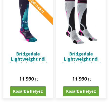
Újdonság!
Bridgedale
Bridgedale
Lightweight női
Lightweight női
sízokni, denim-pink
sízokni, silver-black
11 990
11 990
Ft
Ft
Kosárba helyez
Kosárba helyez