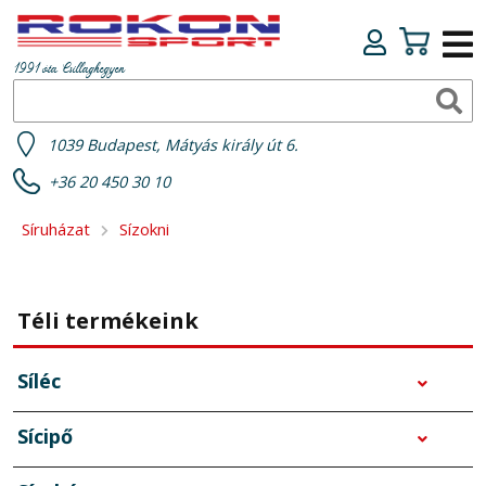
1991 óta Csillaghegyen
1039 Budapest, Mátyás király út 6.
+36 20 450 30 10
Síruházat
Sízokni
Téli termékeink
Síléc
Sícipő