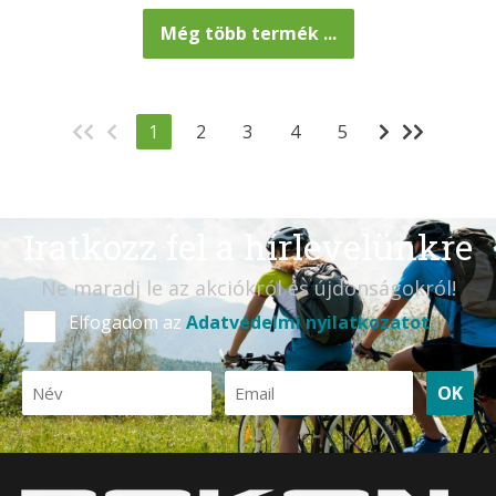
Még több termék ...
1
2
3
4
5
Iratkozz fel a hírlevelünkre
Ne maradj le az akciókról és újdonságokról!
Elfogadom az
Adatvédelmi nyilatkozatot
OK