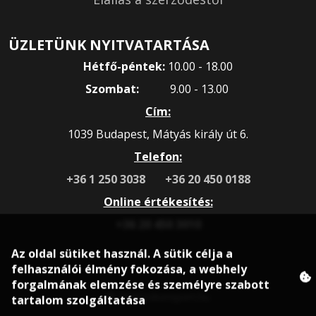
ÜZLETÜNK NYITVATARTÁSA
Hétfő-péntek:
10.00 - 18.00
Szombat:
9.00 - 13.00
Cím:
1039 Budapest, Mátyás király út 6.
Telefon:
+36 1 250 3038
+36 20 450 0188
Online értékesítés:
+36 20 450 3010
Az oldal sütiket használ. A sütik célja a
felhasználói élmény fokozása, a webhely
forgalmának elemzése és személyre szabott
tartalom szolgáltatása
© 2020 rokonsport.hu