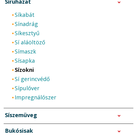
Síruházat
Síkabát
Sínadrág
Síkesztyű
Sí aláöltöző
Símaszk
Sísapka
Sízokni
Sí gerincvédő
Sípulóver
Impregnálószer
Síszemüveg
Bukósisak