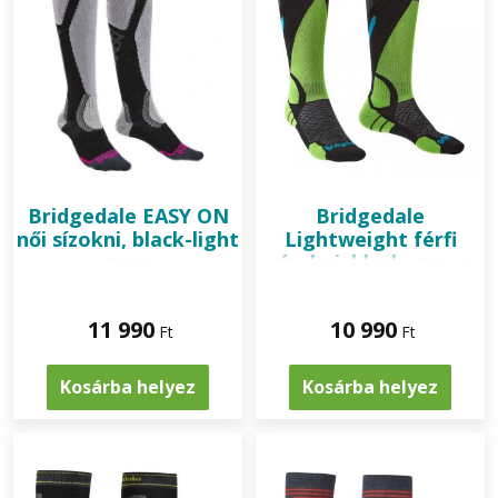
Bridgedale
EASY ON
Bridgedale
női sízokni, black-light
Lightweight férfi
grey
sízokni, black-green
11 990
10 990
Ft
Ft
Kosárba helyez
Kosárba helyez