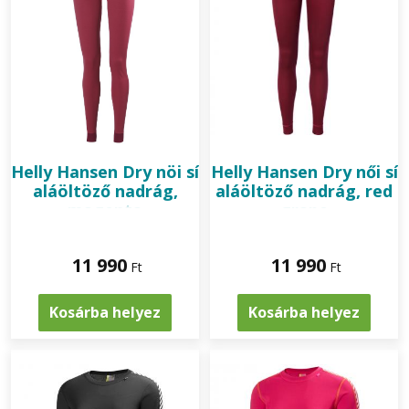
Helly Hansen
Dry nöi sí
Helly Hansen
Dry női sí
aláöltöző nadrág,
aláöltöző nadrág, red
magenta
grape
11 990
11 990
Ft
Ft
Kosárba helyez
Kosárba helyez