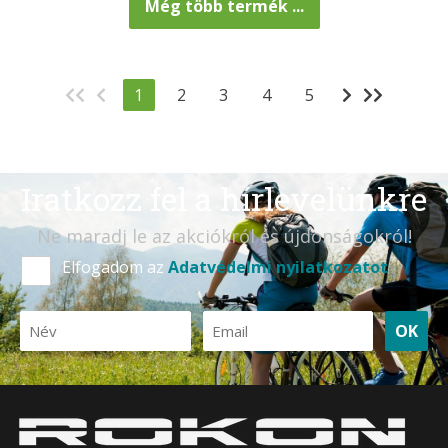
Még több termék ...
1
2
3
4
5
Iratkozz fel a hírlevelünkre
Ne maradj le az akciókról és újdonságokról!
Elfogadom az
Adatvédelmi nyilatkozatot
OK