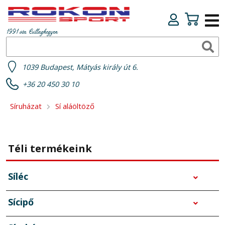
1991 óta Csillaghegyen
1039 Budapest, Mátyás király út 6.
+36 20 450 30 10
Síruházat
Sí aláöltöző
Téli termékeink
Síléc
Sícipő