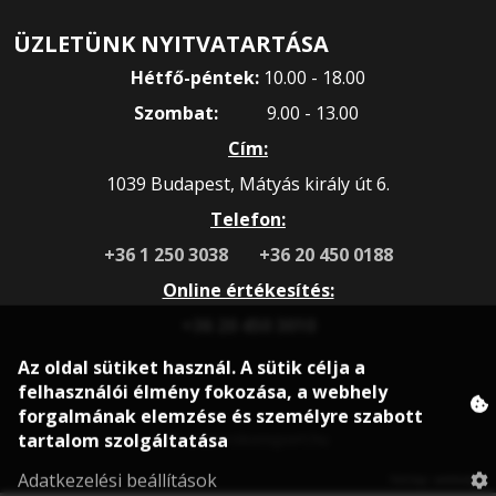
ÜZLETÜNK NYITVATARTÁSA
Hétfő-péntek:
10.00 - 18.00
Szombat:
9.00 - 13.00
Cím:
1039 Budapest, Mátyás király út 6.
Telefon:
+36 1 250 3038
+36 20 450 0188
Online értékesítés:
+36 20 450 3010
Az oldal sütiket használ. A sütik célja a
felhasználói élmény fokozása, a webhely
forgalmának elemzése és személyre szabott
tartalom szolgáltatása
© 2020 rokonsport.hu
Adatkezelési beállítások
Honlap: webtoday