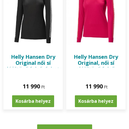
Helly Hansen
Dry
Helly Hansen
Dry
Original női sí
Original, női sí
aláöltöző felső, fekete
aláöltöző felső,
magenta
11 990
11 990
Ft
Ft
Kosárba helyez
Kosárba helyez