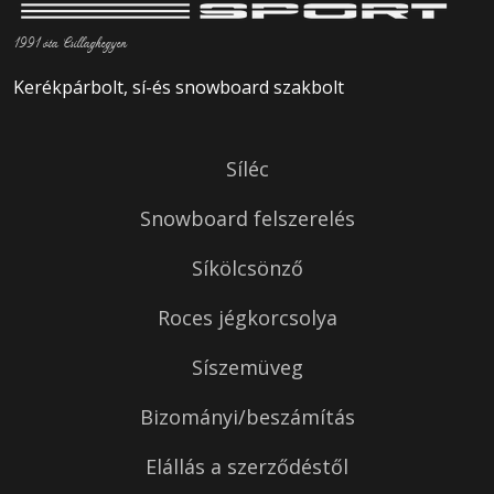
1991 óta Csillaghegyen
Kerékpárbolt, sí-és snowboard szakbolt
Síléc
Snowboard felszerelés
Síkölcsönző
Roces jégkorcsolya
Síszemüveg
Bizományi/beszámítás
Elállás a szerződéstől