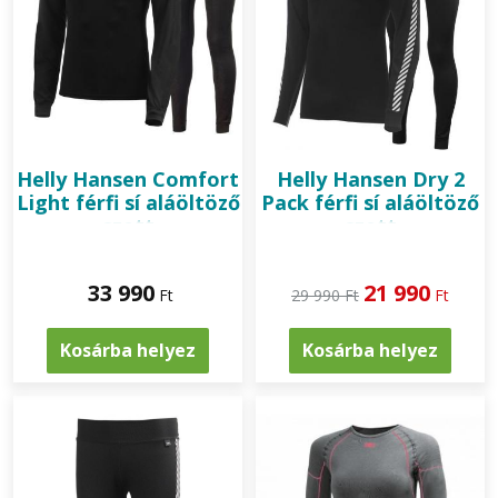
Helly Hansen
Comfort
Helly Hansen
Dry 2
Light férfi sí aláöltöző
Pack férfi sí aláöltöző
szett
szett
33 990
21 990
Ft
29 990 Ft
Ft
Kosárba helyez
Kosárba helyez