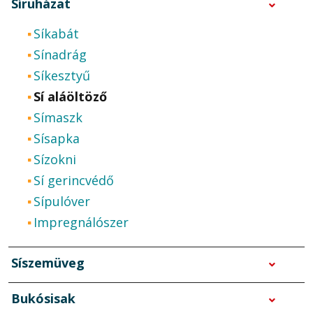
Síruházat
Síkabát
Sínadrág
Síkesztyű
Sí aláöltöző
Símaszk
Sísapka
Sízokni
Sí gerincvédő
Sípulóver
Impregnálószer
Síszemüveg
Bukósisak