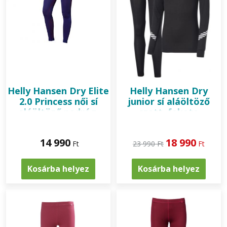
Helly Hansen
Dry Elite
Helly Hansen
Dry
2.0 Princess női sí
junior sí aláöltöző
aláöltöző nadrág,
szett, fekete
purple
14 990
18 990
Ft
23 990 Ft
Ft
Kosárba helyez
Kosárba helyez