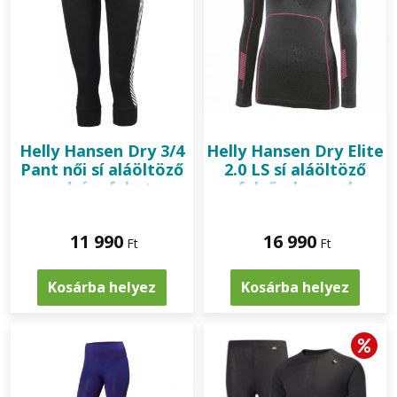
Helly Hansen
Dry 3/4
Helly Hansen
Dry Elite
Pant női sí aláöltöző
2.0 LS sí aláöltöző
nadrág, fekete
felső, charcoal
11 990
16 990
Ft
Ft
Kosárba helyez
Kosárba helyez