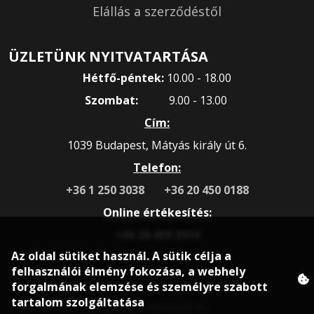
Elállás a szerződéstől
ÜZLETÜNK NYITVATARTÁSA
Hétfő-péntek:
10.00 - 18.00
Szombat:
9.00 - 13.00
Cím:
1039 Budapest, Mátyás király út 6.
Telefon:
+36 1 250 3038
+36 20 450 0188
Online értékesítés:
+36 20 450 3010
Az oldal sütiket használ. A sütik célja a
felhasználói élmény fokozása, a webhely
forgalmának elemzése és személyre szabott
tartalom szolgáltatása
© 2020 rokonsport.hu