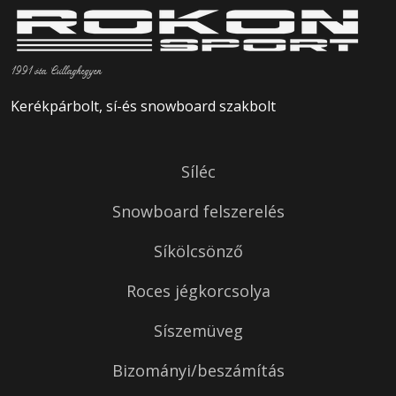
1991 óta Csillaghegyen
Kerékpárbolt, sí-és snowboard szakbolt
Síléc
Snowboard felszerelés
Síkölcsönző
Roces jégkorcsolya
Síszemüveg
Bizományi/beszámítás