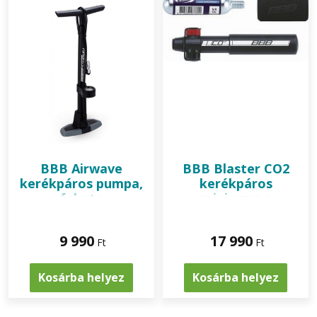
BBB
Airwave
BBB
Blaster CO2
kerékpáros pumpa,
kerékpáros
fekete
minipumpa
9 990
17 990
Ft
Ft
Kosárba helyez
Kosárba helyez