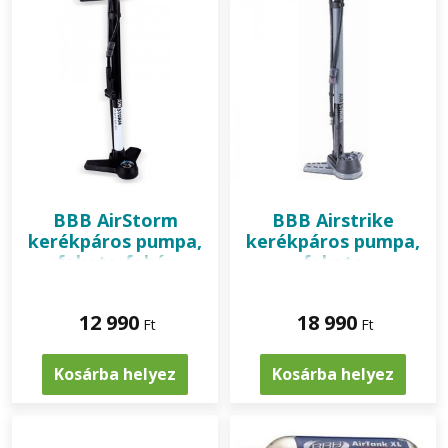
BBB
AirStorm
BBB
Airstrike
kerékpáros pumpa,
kerékpáros pumpa,
fekete-fehér
fekete
12 990
18 990
Ft
Ft
Kosárba helyez
Kosárba helyez