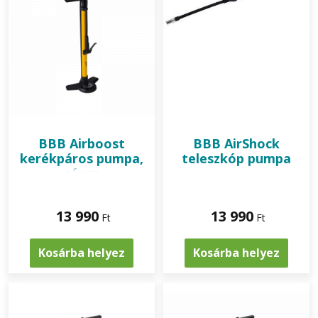
BBB
Airboost
BBB
AirShock
kerékpáros pumpa,
teleszkóp pumpa
sárga
13 990
13 990
Ft
Ft
Kosárba helyez
Kosárba helyez