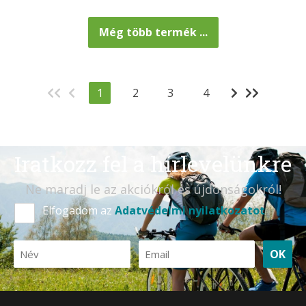
Még több termék ...
1
2
3
4
Iratkozz fel a hírlevelünkre
Ne maradj le az akciókról és újdonságokról!
Elfogadom az
Adatvédelmi nyilatkozatot
OK