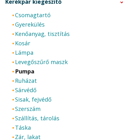
Kerékpár kiegészítő
Csomagtartó
Gyerekülés
Kenőanyag, tisztítás
Kosár
Lámpa
Levegőszűrő maszk
Pumpa
Ruházat
Sárvédő
Sisak, fejvédő
Szerszám
Szállítás, tárolás
Táska
Zár, lakat