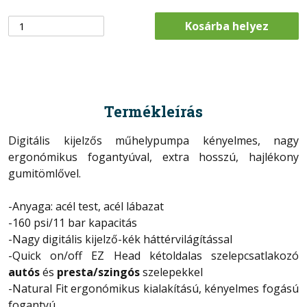
Kosárba helyez
Termékleírás
Digitális kijelzős műhelypumpa kényelmes, nagy
ergonómikus fogantyúval, extra hosszú, hajlékony
gumitömlővel.
-Anyaga: acél test, acél lábazat
-160 psi/11 bar kapacitás
-Nagy digitális kijelző-kék háttérvilágítással
-Quick on/off EZ Head kétoldalas szelepcsatlakozó
autós
és
presta/szingós
szelepekkel
-Natural Fit ergonómikus kialakítású, kényelmes fogású
fogantyú