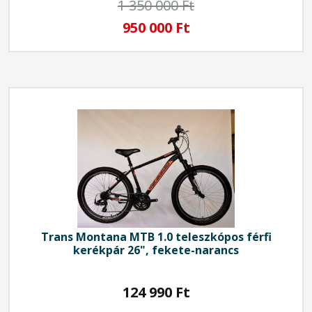
1 350 000 Ft
950 000 Ft
Trans Montana
MTB 1.0 teleszkópos férfi
kerékpár 26", fekete-narancs
124 990
Ft