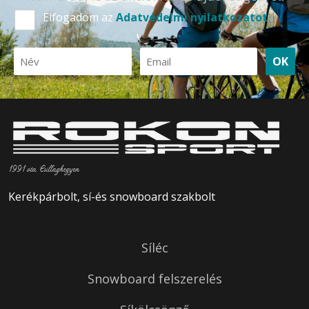
Elfogadom az
Adatvédelmi nyilatkozatot
OK
1991 óta Csillaghegyen
Kerékpárbolt, sí-és snowboard szakbolt
Síléc
Snowboard felszerelés