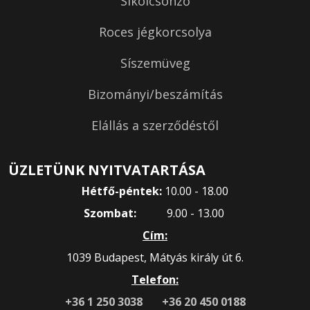
Síkölcsönző
Roces jégkorcsolya
Síszemüveg
Bizományi/beszámítás
Elállás a szerződéstől
ÜZLETÜNK NYITVATARTÁSA
Hétfő-péntek:
10.00 - 18.00
Szombat:
9.00 - 13.00
Cím:
1039 Budapest, Mátyás király út 6.
Telefon:
+36 1 250 3038
+36 20 450 0188