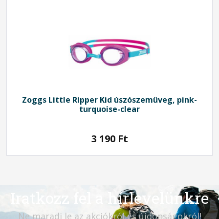
Zoggs Little Ripper Kid úszószemüveg, pink-
turquoise-clear
3 190
Ft
Iratkozz fel a hírlevelünkre
Ne maradj le az akciókról és újdonságokról!