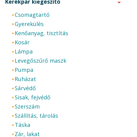
Kerékpár kiegészítő
Csomagtartó
Gyerekülés
Kenőanyag, tisztítás
Kosár
Lámpa
Levegőszűrő maszk
Pumpa
Ruházat
Sárvédő
Sisak, fejvédő
Szerszám
Szállítás, tárolás
Táska
Zár, lakat