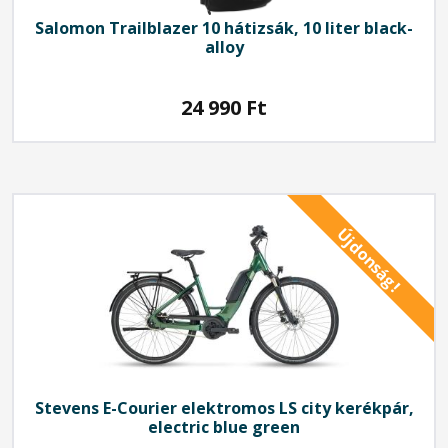
Salomon
Trailblazer 10 hátizsák, 10 liter black-
alloy
24 990
Ft
Újdonság!
Stevens
E-Courier elektromos LS city kerékpár,
electric blue green