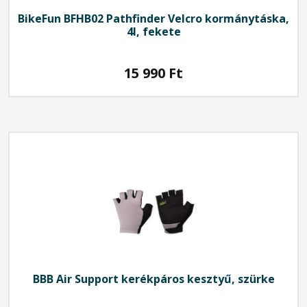
BikeFun
BFHB02 Pathfinder Velcro kormánytáska,
4l, fekete
15 990
Ft
BBB
Air Support kerékpáros kesztyű, szürke