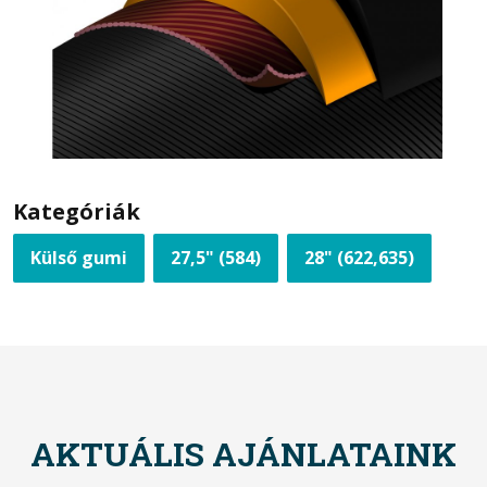
Kategóriák
Külső gumi
27,5" (584)
28" (622,635)
AKTUÁLIS AJÁNLATAINK