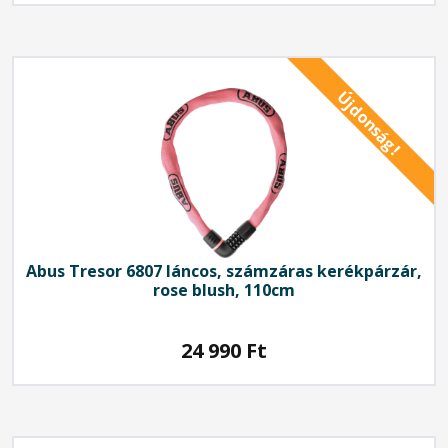
Újdonság!
Abus
Tresor 6807 láncos, számzáras kerékpárzár,
rose blush, 110cm
24 990
Ft