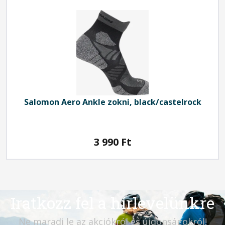
Salomon
Aero Ankle zokni, black/castelrock
3 990
Ft
Iratkozz fel a hírlevelünkre
Ne maradj le az akciókról és újdonságokról!