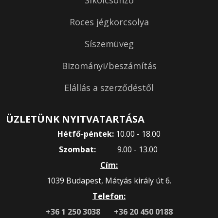
Roces jégkorcsolya
Síszemüveg
Bizományi/beszámítás
Elállás a szerződéstől
ÜZLETÜNK NYITVATARTÁSA
Hétfő-péntek:
10.00 - 18.00
Szombat:
9.00 - 13.00
Cím:
1039 Budapest, Mátyás király út 6.
Telefon:
+36 1 250 3038
+36 20 450 0188