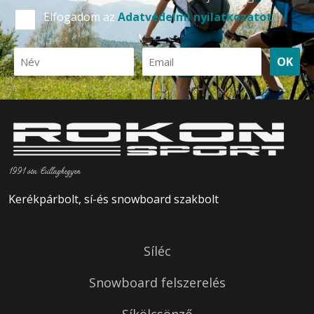
Elfogadom az
Adatvédelmi nyilatkozatot
OK
1991 óta Csillaghegyen
Kerékpárbolt, sí-és snowboard szakbolt
Síléc
Snowboard felszerelés
Síkölcsönző