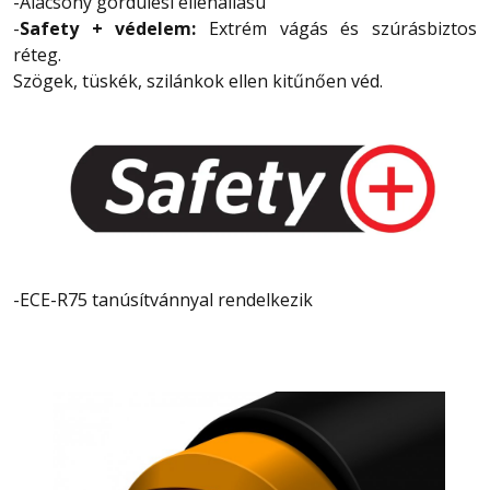
-Alacsony gördülési ellenállású
-
Safety + védelem:
Extrém vágás és szúrásbiztos
réteg.
Szögek, tüskék, szilánkok ellen kitűnően véd.
-ECE-R75 tanúsítvánnyal rendelkezik