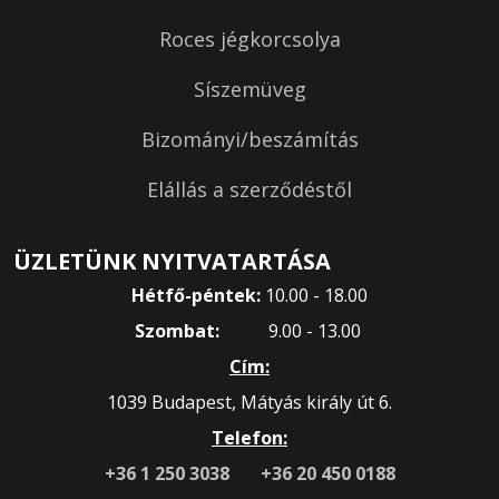
Roces jégkorcsolya
Síszemüveg
Bizományi/beszámítás
Elállás a szerződéstől
ÜZLETÜNK NYITVATARTÁSA
Hétfő-péntek:
10.00 - 18.00
Szombat:
9.00 - 13.00
Cím:
1039 Budapest, Mátyás király út 6.
Telefon:
+36 1 250 3038
+36 20 450 0188