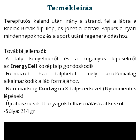
Termékleírás
Terepfutós kaland után irány a strand, fel a lábra a
Reelax Break flip-flop, és jöhet a lazítás! Papucs a nyári
mindennapokhoz és a sport utáni regenerálódáshoz.
További jellemzői:
-A talp kényelméről és a ruganyos lépésekről
az
EnergyCell
középtalp gondoskodik
-Formázott Eva talpbetét, mely anatómiailag
alkalmazkodik a láb formájához.
-Non-marking
Contagrip®
talpszerkezet (Nyommentes
lépések)
-Újrahasznosított anyagok felhasználásával készül.
-Súlya: 214 gr