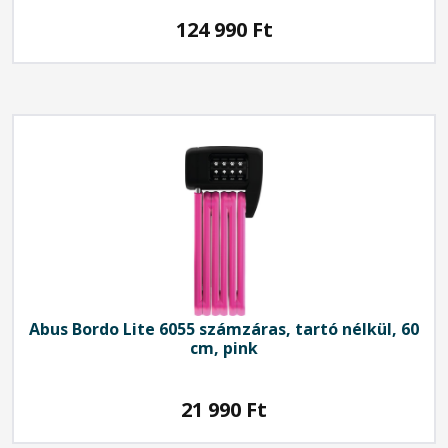
124 990
Ft
Abus
Bordo Lite 6055 számzáras, tartó nélkül, 60
cm, pink
21 990
Ft