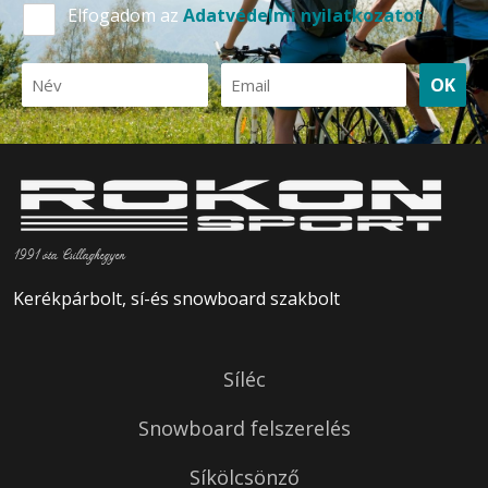
Elfogadom az
Adatvédelmi nyilatkozatot
OK
1991 óta Csillaghegyen
Kerékpárbolt, sí-és snowboard szakbolt
Síléc
Snowboard felszerelés
Síkölcsönző