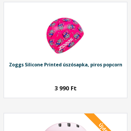
Zoggs
Silicone Printed úszósapka, piros popcorn
3 990
Ft