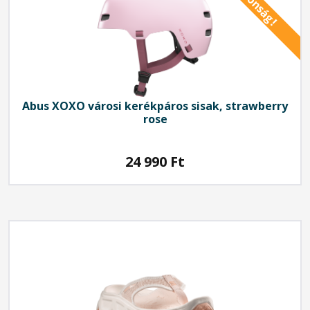
Újdonság!
Abus
XOXO városi kerékpáros sisak, strawberry
rose
24 990
Ft