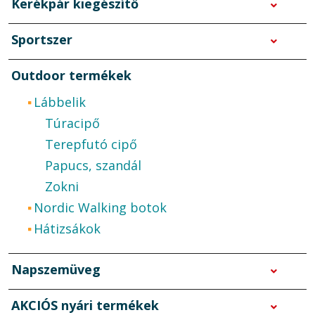
Kerékpár kiegészítő
Sportszer
Outdoor termékek
Lábbelik
Túracipő
Terepfutó cipő
Papucs, szandál
Zokni
Nordic Walking botok
Hátizsákok
Napszemüveg
AKCIÓS nyári termékek