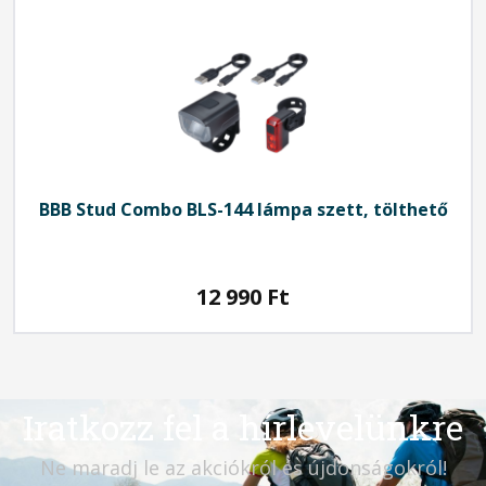
BBB
Stud Combo BLS-144 lámpa szett, tölthető
12 990
Ft
Iratkozz fel a hírlevelünkre
Ne maradj le az akciókról és újdonságokról!