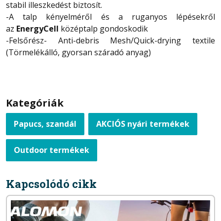
stabil illeszkedést biztosít.
-A talp kényelméről és a ruganyos lépésekről
az
EnergyCell
középtalp gondoskodik
-Felsőrész- Anti-debris Mesh/Quick-drying textile
(Törmelékálló, gyorsan száradó anyag)
Kategóriák
Papucs, szandál
AKCIÓS nyári termékek
Outdoor termékek
Kapcsolódó cikk