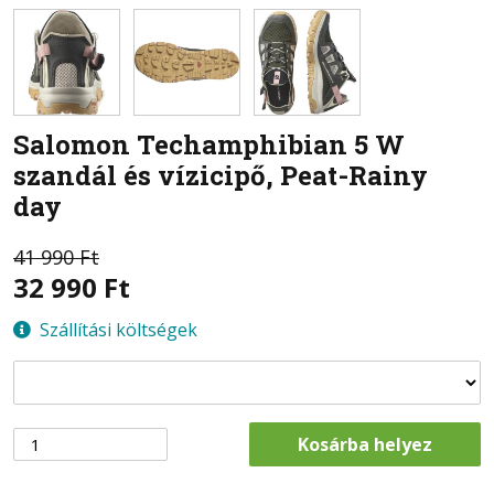
Salomon
Techamphibian 5 W
szandál és vízicipő, Peat-Rainy
day
41 990 Ft
32 990
Ft
Szállítási költségek
Kosárba helyez