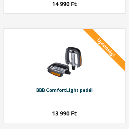
14 990
Ft
Újdonság!
BBB
ComfortLight pedál
13 990
Ft