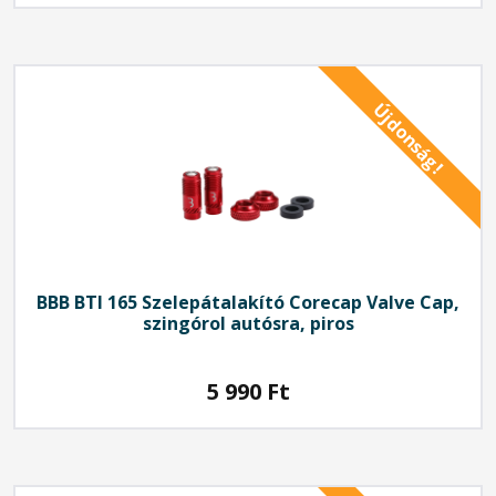
Újdonság!
BBB
BTI 165 Szelepátalakító Corecap Valve Cap,
szingórol autósra, piros
5 990
Ft