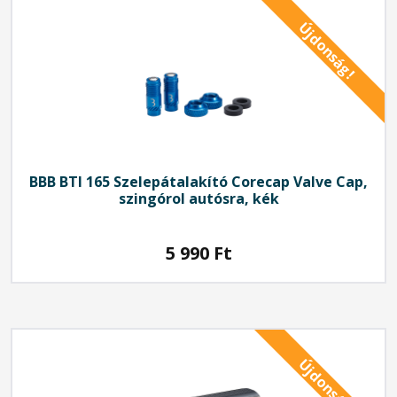
Újdonság!
BBB
BTI 165 Szelepátalakító Corecap Valve Cap,
szingórol autósra, kék
5 990
Ft
Újdonság!