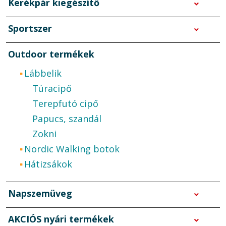
Kerékpár kiegészítő
Sportszer
Outdoor termékek
Lábbelik
Túracipő
Terepfutó cipő
Papucs, szandál
Zokni
Nordic Walking botok
Hátizsákok
Napszemüveg
AKCIÓS nyári termékek