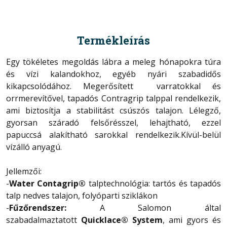
Termékleírás
Egy tökéletes megoldás lábra a meleg hónapokra túra
és vízi kalandokhoz, egyéb nyári szabadidős
kikapcsolódához. Megerősített varratokkal és
orrmerevítővel, tapadós Contragrip talppal rendelkezik,
ami biztosítja a stabilitást csúszós talajon. Lélegző,
gyorsan száradó felsőrésszel, lehajtható, ezzel
papuccsá alakítható sarokkal rendelkezik.Kívül-belül
vízálló anyagú.
Jellemzői:
-
Water
Contagrip®
talptechnológia: tartós és tapadós
talp nedves talajon, folyóparti sziklákon
-
Fűzőrendszer:
A Salomon által
szabadalmaztatott
Quicklace® System
, ami gyors és