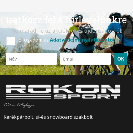
Iratkozz fel a hírlevelünkre
Ne maradj le az akciókról és újdonságokról!
Elfogadom az
Adatvédelmi nyilatkozatot
OK
1991 óta Csillaghegyen
Kerékpárbolt, sí-és snowboard szakbolt