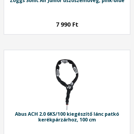
Zoggs Sonic Air Junior úszószemüveg, pink-blue
7 990
Ft
Abus
ACH 2.0 6KS/100 kiegészítő lánc patkó
kerékpárzárhoz, 100 cm