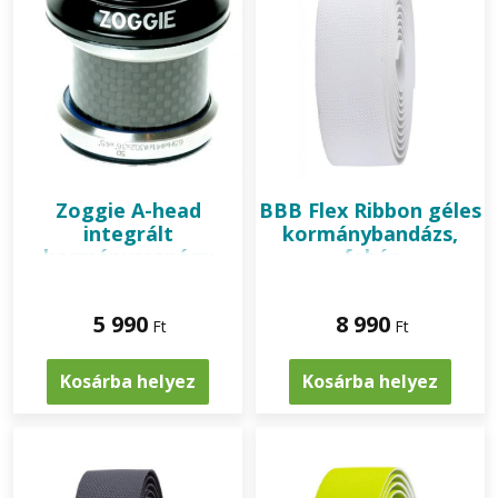
Zoggie
A-head
BBB
Flex Ribbon géles
integrált
kormánybandázs,
kormánycsapágy
fehér
5 990
8 990
Ft
Ft
Kosárba helyez
Kosárba helyez