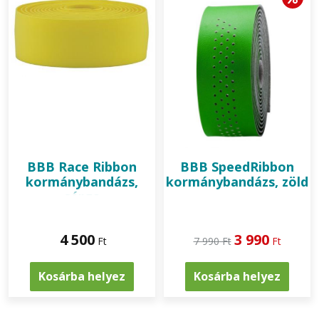
BBB
Race Ribbon
BBB
SpeedRibbon
kormánybandázs,
kormánybandázs, zöld
sárga
4 500
3 990
Ft
7 990 Ft
Ft
Kosárba helyez
Kosárba helyez