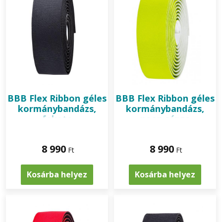
BBB
Flex Ribbon géles
BBB
Flex Ribbon géles
kormánybandázs,
kormánybandázs,
fekete
neon sárga
8 990
8 990
Ft
Ft
Kosárba helyez
Kosárba helyez