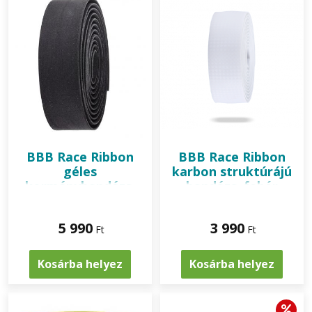
BBB
Race Ribbon
BBB
Race Ribbon
géles
karbon struktúrájú
kormánybandázs,
bandázs, fehér
fekete
5 990
3 990
Ft
Ft
Kosárba helyez
Kosárba helyez