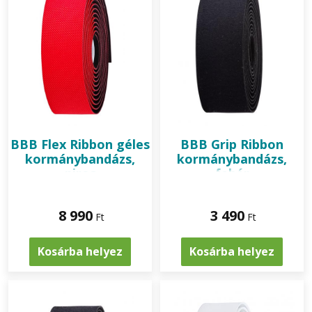
BBB
Flex Ribbon géles
BBB
Grip Ribbon
kormánybandázs,
kormánybandázs,
piros
fehér
8 990
3 490
Ft
Ft
Kosárba helyez
Kosárba helyez