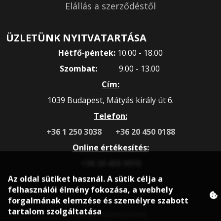
Elállás a szerződéstől
ÜZLETÜNK NYITVATARTÁSA
Hétfő-péntek:
10.00 - 18.00
Szombat:
9.00 - 13.00
Cím:
1039 Budapest, Mátyás király út 6.
Telefon:
+36 1 250 3038
+36 20 450 0188
Online értékesítés:
+36 20 450 3010
Az oldal sütiket használ. A sütik célja a
felhasználói élmény fokozása, a webhely
forgalmának elemzése és személyre szabott
tartalom szolgáltatása
© 2020 rokonsport.hu