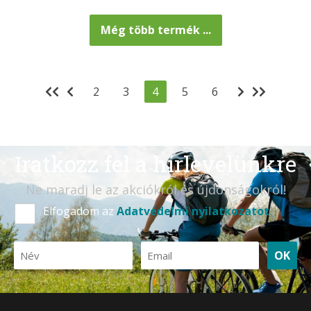
Még több termék ...
2
3
4
5
6
Iratkozz fel a hírlevelünkre
Ne maradj le az akciókról és újdonságokról!
Elfogadom az
Adatvédelmi nyilatkozatot
OK