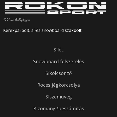
1991 óta Csillaghegyen
Kerékpárbolt, sí-és snowboard szakbolt
Síléc
Snowboard felszerelés
Síkölcsönző
Roces jégkorcsolya
Síszemüveg
Bizományi/beszámítás