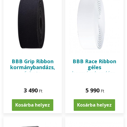
BBB
Grip Ribbon
BBB
Race Ribbon
kormánybandázs,
géles
fekete
kormánybandázs,
fehér
3 490
5 990
Ft
Ft
Kosárba helyez
Kosárba helyez