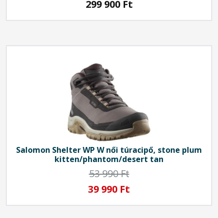
299 900
Ft
Salomon
Shelter WP W női túracipő, stone plum
kitten/phantom/desert tan
53 990 Ft
39 990 Ft