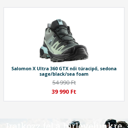
Salomon
X Ultra 360 GTX női túracipő, sedona
sage/black/sea foam
54 990 Ft
39 990 Ft
Iratkozz fel a hírlevelünkre