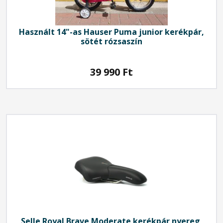
Használt 14"-as Hauser Puma junior kerékpár,
sötét rózsaszín
39 990
Ft
Selle Royal
Brave Moderate kerékpár nyereg,