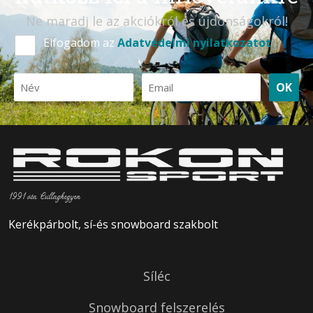
Ne maradj le az akciókról és újdonságokról!
Elfogadom az
Adatvédelmi nyilatkozatot
OK
1991 óta Csillaghegyen
Kerékpárbolt, sí-és snowboard szakbolt
Síléc
Snowboard felszerelés