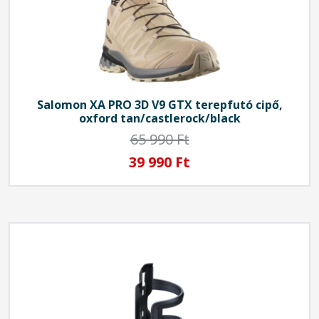
Salomon
XA PRO 3D V9 GTX terepfutó cipő,
oxford tan/castlerock/black
65 990 Ft
39 990 Ft