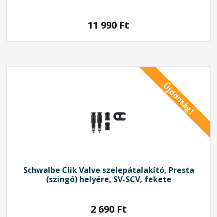
11 990
Ft
Újdonság!
Schwalbe
Clik Valve szelepátalakító, Presta
(szingó) helyére, SV-SCV, fekete
2 690
Ft