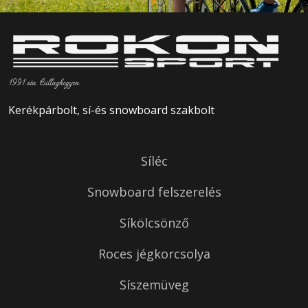
1991 óta Csillaghegyen
Kerékpárbolt, sí-és snowboard szakbolt
Síléc
Snowboard felszerelés
Síkölcsönző
Roces jégkorcsolya
Síszemüveg