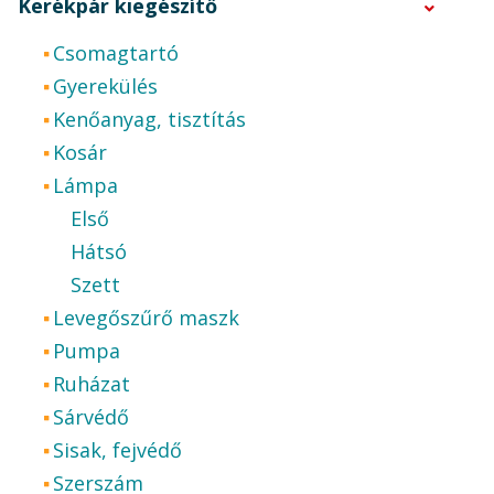
Kerékpár kiegészítő
Csomagtartó
Gyerekülés
Kenőanyag, tisztítás
Kosár
Lámpa
Első
Hátsó
Szett
Levegőszűrő maszk
Pumpa
Ruházat
Sárvédő
Sisak, fejvédő
Szerszám