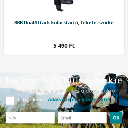
BBB
DualAttack kulacstartó, fekete-szürke
5 490
Ft
Iratkozz fel a hírlevelünkre
Ne maradj le az akciókról és újdonságokról!
Elfogadom az
Adatvédelmi nyilatkozatot
OK