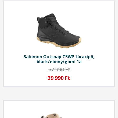
Salomon
Outsnap CSWP túracipő,
black/ebony/gumi 1a
57 990 Ft
39 990 Ft