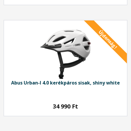
Újdonság!
Abus
Urban-I 4.0 kerékpáros sisak, shiny white
34 990
Ft