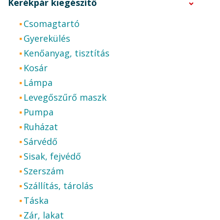
Kerékpár kiegészítő
Csomagtartó
Gyerekülés
Kenőanyag, tisztítás
Kosár
Lámpa
Levegőszűrő maszk
Pumpa
Ruházat
Sárvédő
Sisak, fejvédő
Szerszám
Szállítás, tárolás
Táska
Zár, lakat