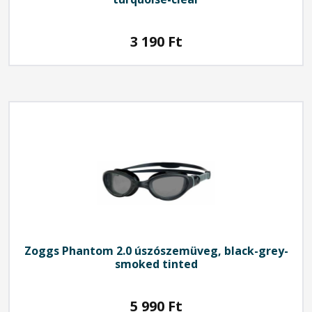
3 190
Ft
Zoggs Phantom 2.0 úszószemüveg, black-grey-
smoked tinted
5 990
Ft