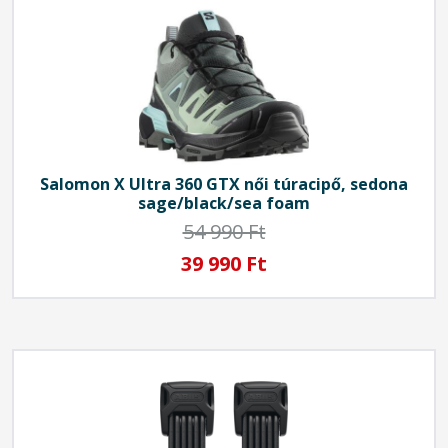
Salomon
X Ultra 360 GTX női túracipő, sedona
sage/black/sea foam
54 990 Ft
39 990 Ft