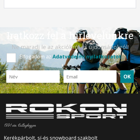
Iratkozz fel a hírlevelünkre
Ne maradj le az akciókról és újdonságokról!
Elfogadom az
Adatvédelmi nyilatkozatot
OK
1991 óta Csillaghegyen
Kerékpárbolt, sí-és snowboard szakbolt