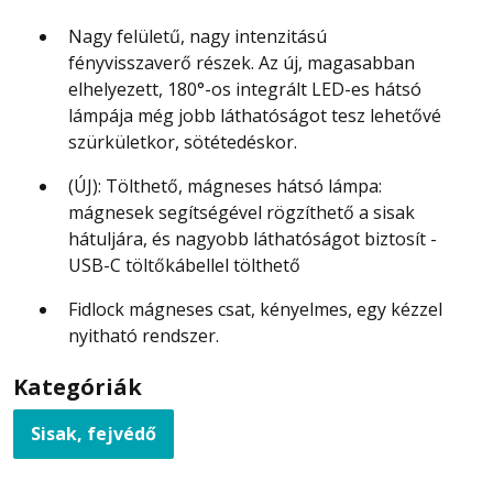
Nagy felületű, nagy intenzitású
fényvisszaverő részek. Az új, magasabban
elhelyezett, 180°-os integrált LED-es hátsó
lámpája még jobb láthatóságot tesz lehetővé
szürkületkor, sötétedéskor.
(ÚJ): Tölthető, mágneses hátsó lámpa:
mágnesek segítségével rögzíthető a sisak
hátuljára, és nagyobb láthatóságot biztosít -
USB-C töltőkábellel tölthető
Fidlock mágneses csat, kényelmes, egy kézzel
nyitható rendszer.
Kategóriák
Sisak, fejvédő