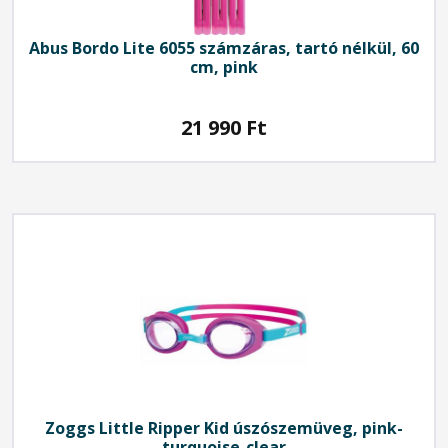
Abus
Bordo Lite 6055 számzáras, tartó nélkül, 60
cm, pink
21 990
Ft
Zoggs Little Ripper Kid úszószemüveg, pink-
turquoise-clear