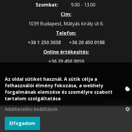
Szombat:
9.00 - 13.00
Cím:
1039 Budapest, Mátyás király út 6.
Telefon:
+36 1 250 3038
+36 20 450 0188
Online értékesítés:
+36 20 450 3010
Az oldal sütiket használ. A sütik célja a
felhasználói élmény fokozása, a webhely
© 2020 rokonsport.hu
forgalmának elemzése és személyre szabott
tartalom szolgáltatása
Honlap: webtoday
Adatkezelési beállítások
Elfogadom