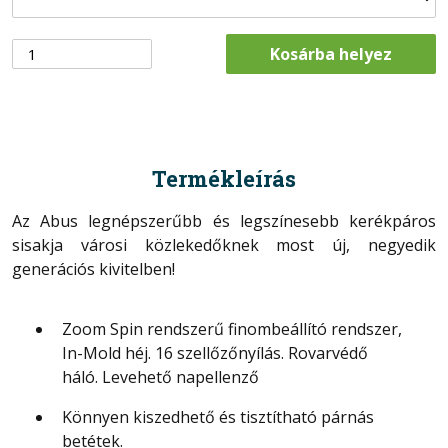
Kosárba helyez
Termékleírás
Az Abus legnépszerűbb és legszínesebb kerékpáros
sisakja városi közlekedőknek most új, negyedik
generációs kivitelben!
Zoom Spin rendszerű finombeállító rendszer,
In-Mold héj. 16 szellőzőnyílás. Rovarvédő
háló. Levehető napellenző
Könnyen kiszedhető és tisztítható párnás
betétek.