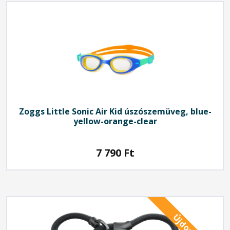
Zoggs Little Sonic Air Kid úszószemüveg, blue-
yellow-orange-clear
7 790
Ft