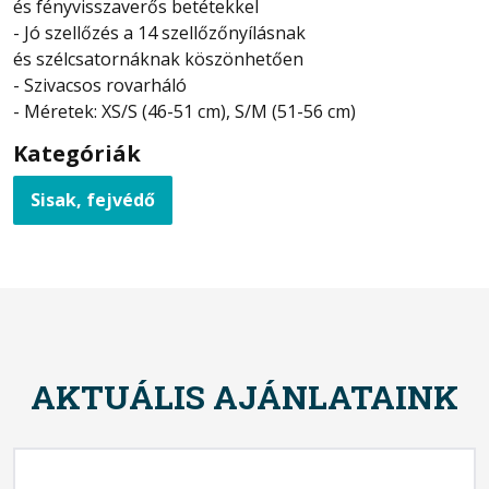
és fényvisszaverős betétekkel
- Jó szellőzés a 14 szellőzőnyílásnak
és szélcsatornáknak köszönhetően
- Szivacsos rovarháló
- Méretek: XS/S (46-51 cm), S/M (51-56 cm)
Kategóriák
Sisak, fejvédő
AKTUÁLIS AJÁNLATAINK