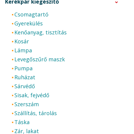
Kerékpár kiegészítő
Csomagtartó
Gyerekülés
Kenőanyag, tisztítás
Kosár
Lámpa
Levegőszűrő maszk
Pumpa
Ruházat
Sárvédő
Sisak, fejvédő
Szerszám
Szállítás, tárolás
Táska
Zár, lakat