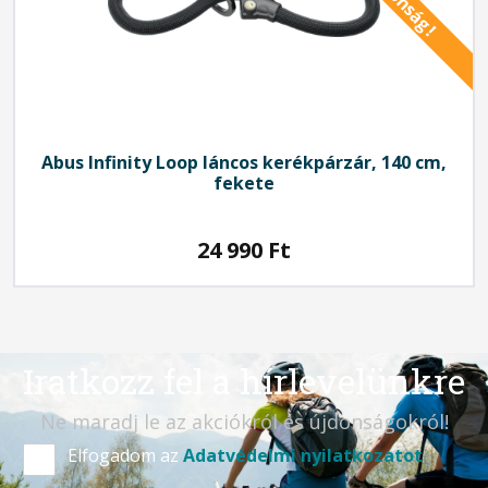
Újdonság!
Abus
Infinity Loop láncos kerékpárzár, 140 cm,
fekete
24 990
Ft
Iratkozz fel a hírlevelünkre
Ne maradj le az akciókról és újdonságokról!
Elfogadom az
Adatvédelmi nyilatkozatot