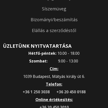
Síszemüveg
Bizományi/beszámítás
Elállás a szerződéstől
ÜZLETÜNK NYITVATARTÁSA
Hétfő-péntek:
10.00 - 18.00
Szombat:
9.00 - 13.00
Cím:
1039 Budapest, Mátyás király út 6.
Telefon:
+36 1 250 3038
+36 20 450 0188
Online értékesítés:
+36 20 450 3010