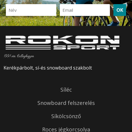
OK
1991 óta Csillaghegyen
Kerékpárbolt, sí-és snowboard szakbolt
Síléc
Snowboard felszerelés
Síkölcsönző
Roces jégkorcsolya