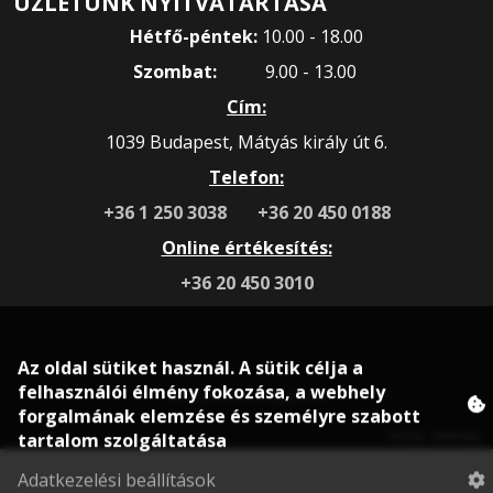
ÜZLETÜNK NYITVATARTÁSA
Hétfő-péntek:
10.00 - 18.00
Szombat:
9.00 - 13.00
Cím:
1039 Budapest, Mátyás király út 6.
Telefon:
+36 1 250 3038
+36 20 450 0188
Online értékesítés:
+36 20 450 3010
Az oldal sütiket használ. A sütik célja a
felhasználói élmény fokozása, a webhely
© 2020 rokonsport.hu
forgalmának elemzése és személyre szabott
tartalom szolgáltatása
Honlap: webtoday
Adatkezelési beállítások