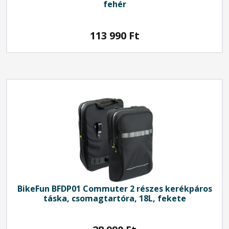
fehér
113 990
Ft
BikeFun
BFDP01 Commuter 2 részes kerékpáros
táska, csomagtartóra, 18L, fekete