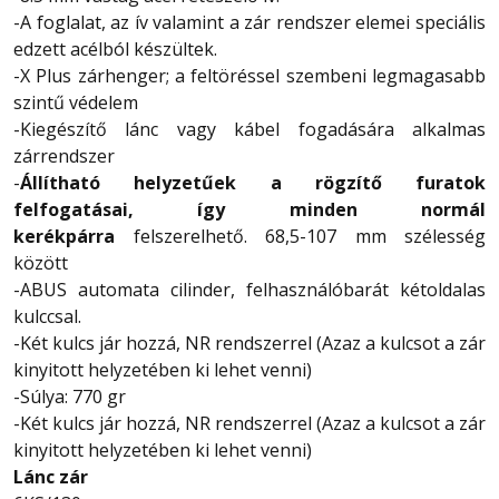
-A foglalat, az ív valamint a zár rendszer elemei speciális
edzett acélból készültek.
-X Plus zárhenger; a feltöréssel szembeni legmagasabb
szintű védelem
-Kiegészítő lánc vagy kábel fogadására alkalmas
zárrendszer
-
Állítható helyzetűek a rögzítő furatok
felfogatásai, így minden normál
kerékpárra
felszerelhető. 68,5-107 mm szélesség
között
-ABUS automata cilinder, felhasználóbarát kétoldalas
kulccsal.
-Két kulcs jár hozzá, NR rendszerrel (Azaz a kulcsot a zár
kinyitott helyzetében ki lehet venni)
-Súlya: 770 gr
-Két kulcs jár hozzá, NR rendszerrel (Azaz a kulcsot a zár
kinyitott helyzetében ki lehet venni)
Lánc zár