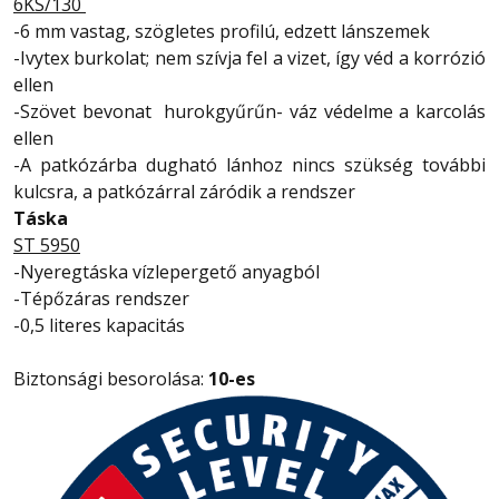
6KS/130
-6 mm vastag, szögletes profilú, edzett lánszemek
-Ivytex burkolat; nem szívja fel a vizet, így véd a korrózió
ellen
-Szövet bevonat hurokgyűrűn- váz védelme a karcolás
ellen
-A patkózárba dugható lánhoz nincs szükség további
kulcsra, a patkózárral záródik a rendszer
Táska
ST 5950
-Nyeregtáska vízlepergető anyagból
-Tépőzáras rendszer
-0,5 literes kapacitás
Biztonsági besorolása:
10-es