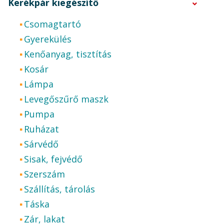
Kerékpár kiegészítő
Csomagtartó
Gyerekülés
Kenőanyag, tisztítás
Kosár
Lámpa
Levegőszűrő maszk
Pumpa
Ruházat
Sárvédő
Sisak, fejvédő
Szerszám
Szállítás, tárolás
Táska
Zár, lakat