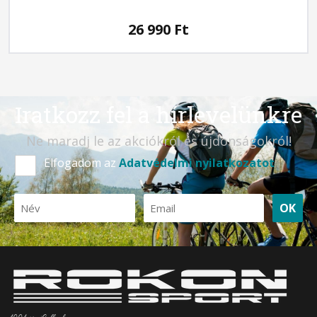
26 990
Ft
Iratkozz fel a hírlevelünkre
Ne maradj le az akciókról és újdonságokról!
Elfogadom az
Adatvédelmi nyilatkozatot
OK