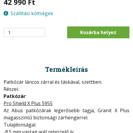
42 990
Ft
Szállítási költségek
Kosárba helyez
Termékleírás
Patkózár láncos zárral és táskával, szettben.
Részei:
Patkózár
:
Pro Shield X Plus 5955
Az Abus patkózárak legerősebb tagja, Granit X Plus
magasszintű biztonsági zárhengerrel.
Tulajdonságai:
-8.5 mm vastag acél reteszelő ív.