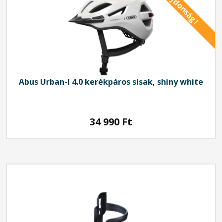
Újdonság!
Abus
Urban-I 4.0 kerékpáros sisak, shiny white
34 990
Ft