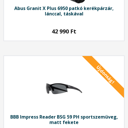
Abus
Granit X Plus 6950 patkó kerékpárzár,
lánccal, táskával
42 990
Ft
Újdonság!
BBB
Impress Reader BSG 59 PH sportszemüveg,
matt fekete