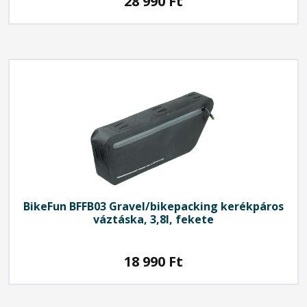
28 990
Ft
BikeFun
BFFB03 Gravel/bikepacking kerékpáros
váztáska, 3,8l, fekete
18 990
Ft