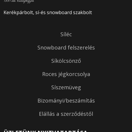
1991 óta Csillaghegyen
Kerékpárbolt, sí-és snowboard szakbolt
Síléc
Snowboard felszerelés
Síkölcsönző
Roces jégkorcsolya
Síszemüveg
Bizományi/beszámítás
Elállás a szerződéstől