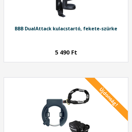
BBB
DualAttack kulacstartó, fekete-szürke
5 490
Ft
Újdonság!