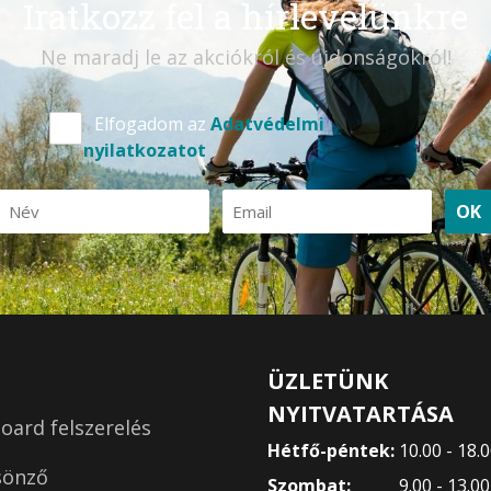
Iratkozz fel a hírlevelünkre
Ne maradj le az akciókról és újdonságokról!
Elfogadom az
Adatvédelmi
nyilatkozatot
OK
ÜZLETÜNK
NYITVATARTÁSA
ard felszerelés
Hétfő-péntek:
10.00 - 18.
sönző
Szombat:
9.00 - 13.0