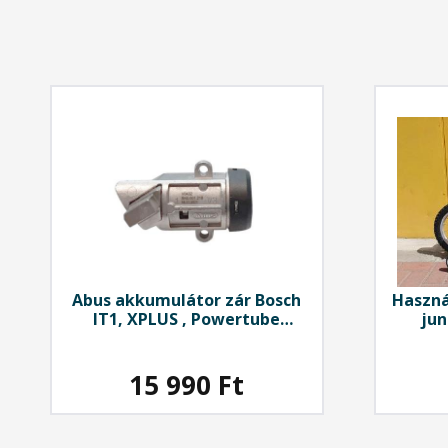
Abus
akkumulátor zár Bosch
Haszná
IT1, XPLUS , Powertube
jun
(integrált) vázcsőbe
15 990
Ft