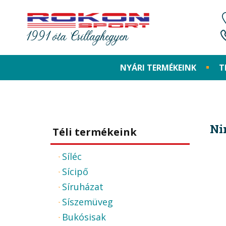
1991 óta Csillaghegyen
NYÁRI TERMÉKEINK
T
Ni
Téli termékeink
Síléc
Sícipő
Síruházat
Síszemüveg
Bukósisak