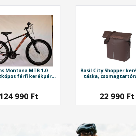
ns Montana
MTB 1.0
Basil
City Shopper ker
zkópos férfi kerékpár
táska, csomagtartóra
", fekete-narancs
vegán bőr, barn
124 990
Ft
22 990
Ft