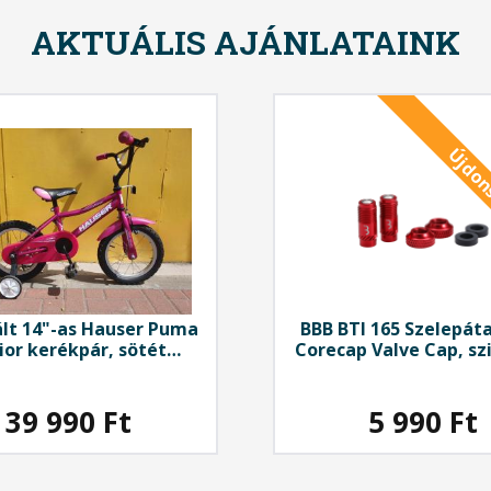
AKTUÁLIS AJÁNLATAINK
Újdon
lt 14"-as Hauser Puma
BBB
BTI 165 Szelepáta
ior kerékpár, sötét
Corecap Valve Cap, sz
rózsaszín
autósra, piros
39 990
Ft
5 990
Ft