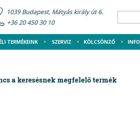
1039 Budapest, Mátyás király út 6.
+36 20 450 30 10
ÉLI TERMÉKEINK
SZERVIZ
KÖLCSÖNZŐ
INF
ncs a keresésnek megfelelő termék