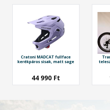
Cratoni
MADCAT fullface
Tra
kerékpáros sisak, matt sage
teles
26
44 990
Ft