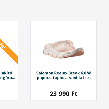
ság!
lakító
Salomon
Reelax Break 6.0 W
ingórol
papucs, tapioca-vanilla ice-
almond cream
23 990
Ft