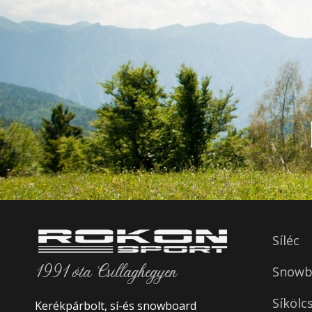
Síléc
1991 óta Csillaghegyen
Snowbo
Síkölc
Kerékpárbolt, sí-és snowboard