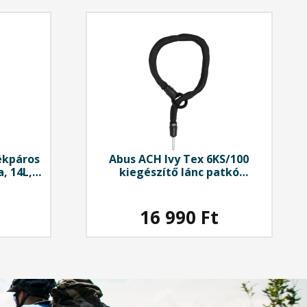
ékpáros
Abus
ACH Ivy Tex 6KS/100
, 14L,
kiegészítő lánc patkó
a
kerékpárzárhoz, 100 cm
16 990
Ft