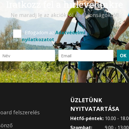
Iratkozz fel a hírlevelünkre
Ne maradj le az akciókról és újdonságokról!
Elfogadom az
Adatvédelmi
nyilatkozatot
OK
ÜZLETÜNK
NYITVATARTÁSA
ard felszerelés
Hétfő-péntek:
10.00 - 18.
sönző
Szombat:
9.00 - 13.0