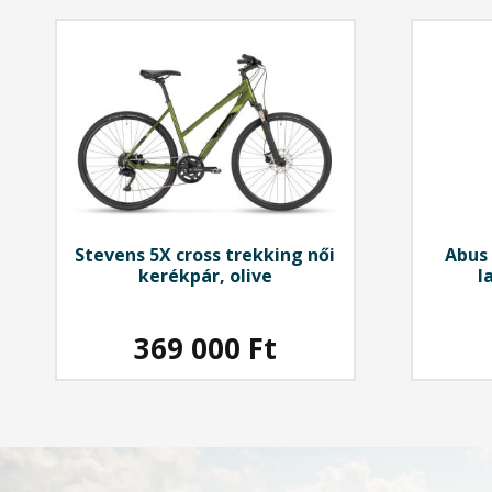
Stevens
5X cross trekking női
Abus
kerékpár, olive
l
369 000
Ft