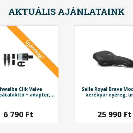
AKTUÁLIS AJÁNLATAINK
Újdonság!
chwalbe
Clik Valve
Selle Royal
Brave Mo
pátalakító + adapter,
kerékpár nyereg, u
 (szingó) helyére, SV-
SCV, fekete
6 790
Ft
25 990
Ft