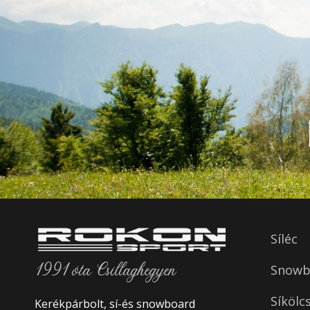
Síléc
1991 óta Csillaghegyen
Snowbo
Síkölc
Kerékpárbolt, sí-és snowboard