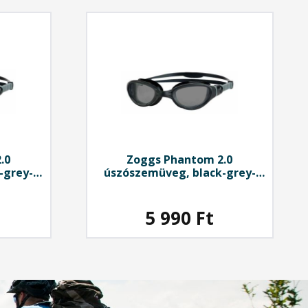
.0
Zoggs Phantom 2.0
-grey-
úszószemüveg, black-grey-
smoked tinted
5 990
Ft