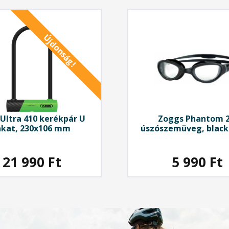
Újdonság!
Ultra 410 kerékpár U
Zoggs Phantom 2
akat, 230x106 mm
úszószemüveg, black
clear
21 990
Ft
5 990
Ft