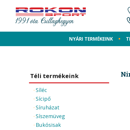
1991 óta Csillaghegyen
NYÁRI TERMÉKEINK
T
Ni
Téli termékeink
Síléc
Sícipő
Síruházat
Síszemüveg
Bukósisak