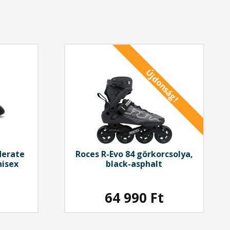
Újdonság!
derate
Roces
R-Evo 84 görkorcsolya,
nisex
black-asphalt
64 990
Ft