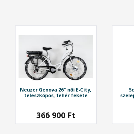
Neuzer
Genova 26" női E-City,
S
teleszkópos, fehér fekete
szele
Presta
366 900
Ft