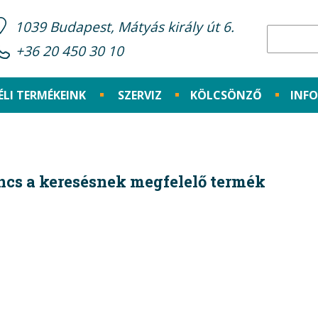
1039 Budapest, Mátyás király út 6.
+36 20 450 30 10
ÉLI TERMÉKEINK
SZERVIZ
KÖLCSÖNZŐ
INF
ncs a keresésnek megfelelő termék