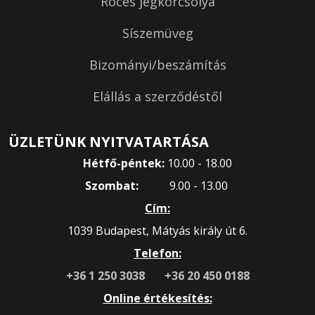
Roces jégkorcsolya
Síszemüveg
Bizományi/beszámítás
Elállás a szerződéstől
ÜZLETÜNK NYITVATARTÁSA
Hétfő-péntek:
10.00 - 18.00
Szombat:
9.00 - 13.00
Cím:
1039 Budapest, Mátyás király út 6.
Telefon:
+36 1 250 3038
+36 20 450 0188
Online értékesítés: