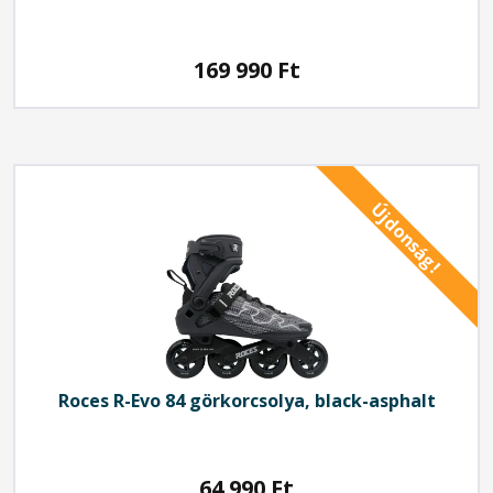
169 990
Ft
Újdonság!
Roces
R-Evo 84 görkorcsolya, black-asphalt
64 990
Ft