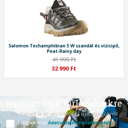
Salomon
Techamphibian 5 W szandál és vízicipő,
Peat-Rainy day
41 990 Ft
32 990 Ft
Iratkozz fel a hírlevelünkre
Ne maradj le az akciókról és újdonságokról!
Elfogadom az
Adatvédelmi nyilatkozatot