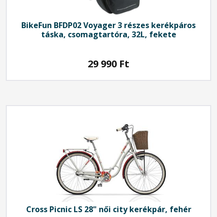
BikeFun
BFDP02 Voyager 3 részes kerékpáros
táska, csomagtartóra, 32L, fekete
29 990
Ft
Cross
Picnic LS 28" női city kerékpár, fehér