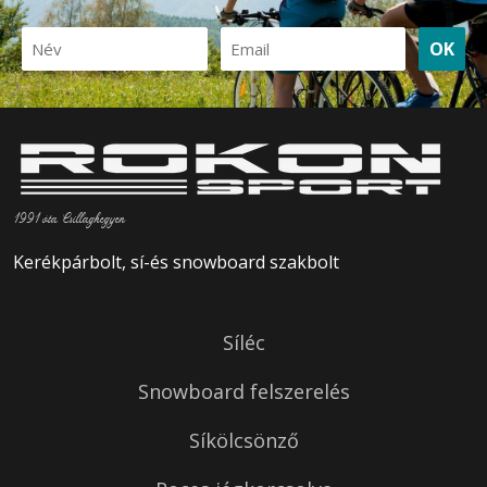
OK
1991 óta Csillaghegyen
Kerékpárbolt, sí-és snowboard szakbolt
Síléc
Snowboard felszerelés
Síkölcsönző