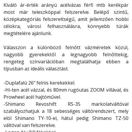
Kiváló ár-érték arányú acélvázas férfi mtb kerékpár
most már teleszkóppal felszerelve. Belépő szintű,
középkategóriás felszereltségű, amit jellemzően hobbi
célokra, városi felhasználásra, könnyebb túrák
megtételére ajánlunk.
Válasszon a különböző felnőtt vázméretek közül,
nagyobb gyerekektől a legnagyobb felnőttekig,
rengeteg színvariációban megtalálhatja ebben a
típusban az ideális választást.
-Duplafalú 26" felnis kerekekkel.
-Hi-ten acél vázzal, és 80mm rugóutas ZOOM villával, és
Prowheel acél hajtóművel.
-Shimano Revoshift RS-35 markolatváltóval
szabályozhatjuk a 18 sebességes váltórendszert, mely
elöl Shimano TY-10-el, hátul pedig Shimano TZ-50
váltóval van felszerelve.