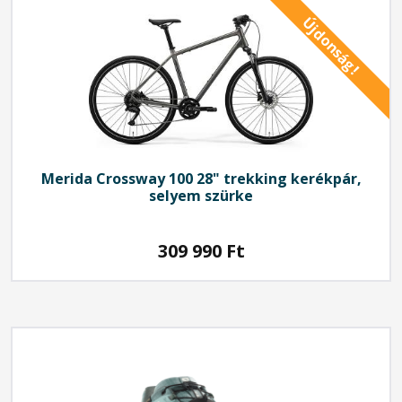
Újdonság!
Merida
Crossway 100 28" trekking kerékpár,
selyem szürke
309 990
Ft