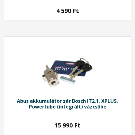
4 590
Ft
Abus
akkumulátor zár Bosch IT2.1, XPLUS,
Powertube (integrált) vázcsőbe
15 990
Ft