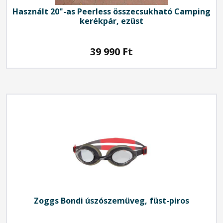
Használt 20"-as Peerless összecsukható Camping
kerékpár, ezüst
39 990
Ft
Zoggs Bondi úszószemüveg, füst-piros