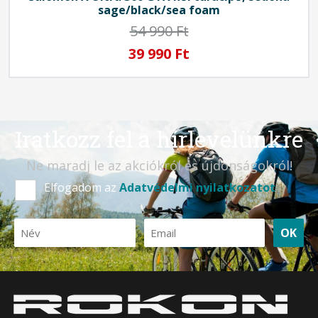
sage/black/sea foam
54 990 Ft
39 990 Ft
Iratkozz fel a hírlevelünkre
Ne maradj le az akciókról és újdonságokról!
Elfogadom az
Adatvédelmi nyilatkozatot
OK