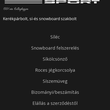
1991 óta Csillaghegyen
Kerékpárbolt, sí-és snowboard szakbolt
Síléc
Snowboard felszerelés
Síkölcsönző
Roces jégkorcsolya
Síszemüveg
Bizományi/beszámítás
Elállás a szerződéstől