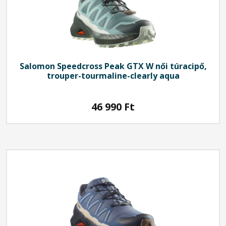
Salomon
Speedcross Peak GTX W női túracipő,
trouper-tourmaline-clearly aqua
46 990
Ft