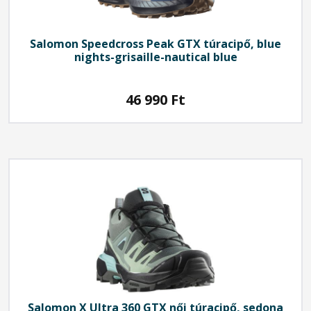
Salomon
Speedcross Peak GTX túracipő, blue
nights-grisaille-nautical blue
46 990
Ft
Salomon
X Ultra 360 GTX női túracipő, sedona