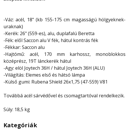
-Váz: acél, 18" (kb 155-175 cm magasságú hölgyeknek-
uraknak)
-Kerék: 26" (559-es), alu, duplafalú Beretta
-Fék: elől Saccon alu V fék, hátul kontrás fék
-Fékkar: Saccon alu
-Hajtómű: acél, 170 mm karhossz, monoblokkos
középrész, 19T lánckerék hátul
-Agy: elöl Joytech 36H / hátul Joytech 36H (ALU)
-Világítás: Elemes első és hátsó lámpa
-Külső gumi: Rubena Shield 26x1,75 (47-559) V81
Továbbá acél sárvédővel és csomagtartóval rendelkezik.
Súly: 18,5 kg
Kategóriák