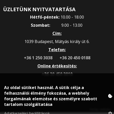
ÜZLETÜNK NYITVATARTÁSA
Hétfő-péntek:
10.00 - 18.00
Szombat:
9.00 - 13.00
Cím:
1039 Budapest, Mátyás király út 6.
Telefon:
+36 1 250 3038
+36 20 450 0188
Online értékesítés:
+36 20 450 3010
Az oldal sütiket használ. A sütik célja a
felhasználói élmény fokozása, a webhely
forgalmának elemzése és személyre szabott
© 2020 rokonsport.hu
tartalom szolgáltatása
Honlap: webtoday
Adatkezelési beállítások