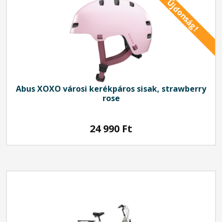
Újdonság!
Abus
XOXO városi kerékpáros sisak, strawberry
rose
24 990
Ft