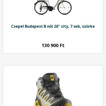
Csepel
Budapest B női 26" city, 7 seb, szürke
130 900
Ft