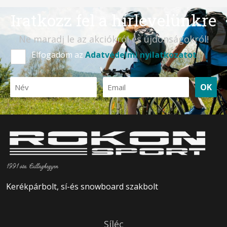
Iratkozz fel a hírlevelünkre
Ne maradj le az akciókról és újdonságokról!
Elfogadom az
Adatvédelmi nyilatkozatot
OK
1991 óta Csillaghegyen
Kerékpárbolt, sí-és snowboard szakbolt
Síléc