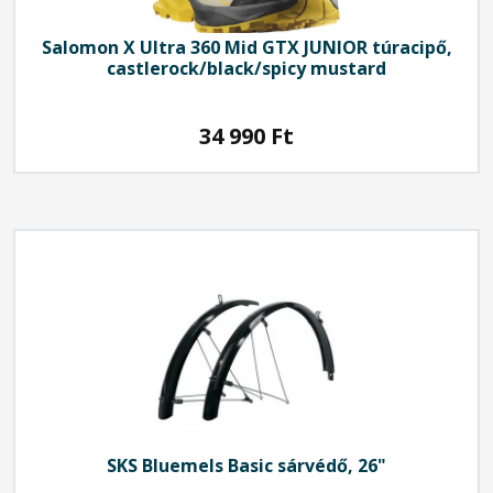
Salomon
X Ultra 360 Mid GTX JUNIOR túracipő,
castlerock/black/spicy mustard
34 990
Ft
SKS
Bluemels Basic sárvédő, 26"