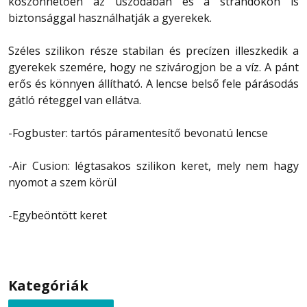
köszönhetően az uszodában és a strandokon is
biztonsággal használhatják a gyerekek.
Széles szilikon része stabilan és precízen illeszkedik a
gyerekek szemére, hogy ne szivárogjon be a víz. A pánt
erős és könnyen állítható. A lencse belső fele párásodás
gátló réteggel van ellátva.
-Fogbuster: tartós páramentesítő bevonatú lencse
-Air Cusion: légtasakos szilikon keret, mely nem hagy
nyomot a szem körül
-Egybeöntött keret
Kategóriák