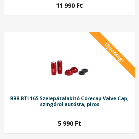
11 990
Ft
Újdonság!
BBB
BTI 165 Szelepátalakító Corecap Valve Cap,
szingórol autósra, piros
5 990
Ft