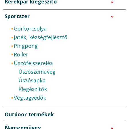
Kerékpár kiegészítő
Sportszer
Görkorcsolya
Játék, kézségfejlesztő
Pingpong
Roller
Úszófelszerelés
Úszószemüveg
Úszósapka
Kiegészítők
Végtagvédők
Outdoor termékek
Napszemüveg