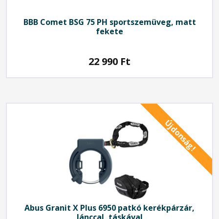
BBB
Comet BSG 75 PH sportszemüveg, matt
fekete
22 990
Ft
Újdonság!
Abus
Granit X Plus 6950 patkó kerékpárzár,
lánccal, táskával