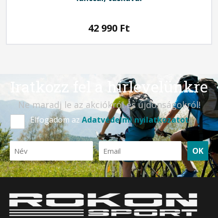
42 990
Ft
Iratkozz fel a hírlevelünkre
Ne maradj le az akciókról és újdonságokról!
Elfogadom az
Adatvédelmi nyilatkozatot
OK