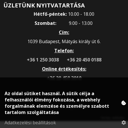
ÜZLETÜNK NYITVATARTÁSA
Hétfő-péntek:
10.00 - 18.00
Szombat:
9.00 - 13.00
Cím:
1039 Budapest, Mátyás király út 6.
Telefon:
+36 1 250 3038
+36 20 450 0188
Online értékesítés:
+36 20 450 3010
Az oldal sütiket használ. A sütik célja a
felhasználói élmény fokozása, a webhely
forgalmának elemzése és személyre szabott
© 2020 rokonsport.hu
tartalom szolgáltatása
Honlap: webtoday
Adatkezelési beállítások