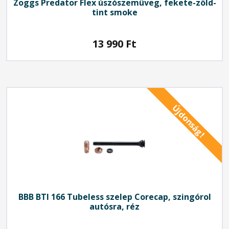
Zoggs Predator Flex úszószemüveg, fekete-zöld-
tint smoke
13 990
Ft
Újdonság!
BBB
BTI 166 Tubeless szelep Corecap, szingórol
autósra, réz