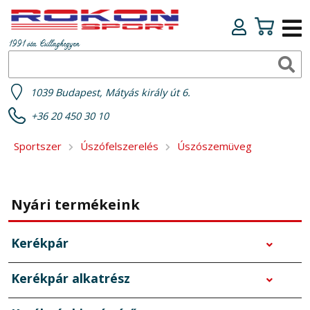
1991 óta Csillaghegyen
1039 Budapest, Mátyás király út 6.
+36 20 450 30 10
Sportszer
Úszófelszerelés
Úszószemüveg
Nyári termékeink
Kerékpár
Kerékpár alkatrész