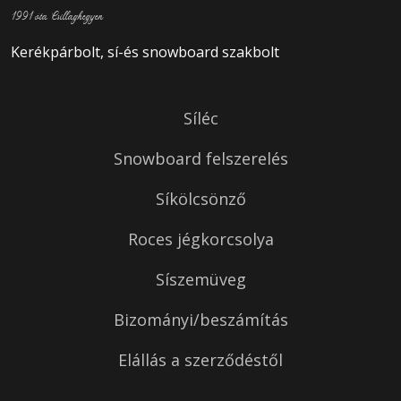
1991 óta Csillaghegyen
Kerékpárbolt, sí-és snowboard szakbolt
Síléc
Snowboard felszerelés
Síkölcsönző
Roces jégkorcsolya
Síszemüveg
Bizományi/beszámítás
Elállás a szerződéstől