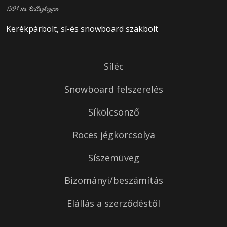
1991 óta Csillaghegyen
Kerékpárbolt, sí-és snowboard szakbolt
Síléc
Snowboard felszerelés
Síkölcsönző
Roces jégkorcsolya
Síszemüveg
Bizományi/beszámítás
Elállás a szerződéstől