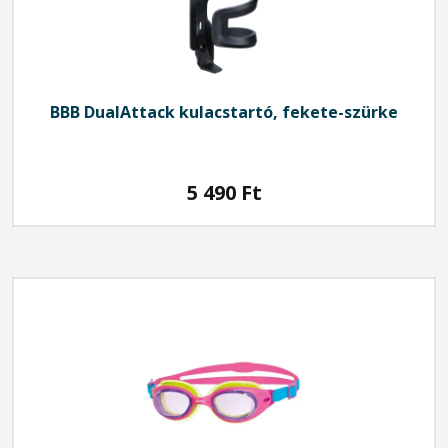
BBB
DualAttack kulacstartó, fekete-szürke
5 490
Ft