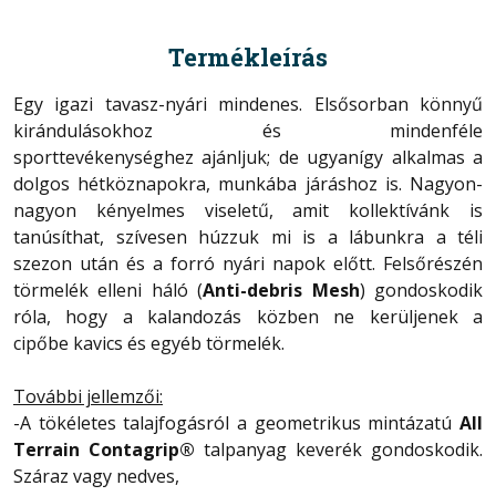
Termékleírás
Egy igazi tavasz-nyári mindenes. Elsősorban könnyű
kirándulásokhoz és mindenféle
sporttevékenységhez ajánljuk; de ugyanígy alkalmas a
dolgos hétköznapokra, munkába járáshoz is. Nagyon-
nagyon kényelmes viseletű, amit kollektívánk is
tanúsíthat, szívesen húzzuk mi is a lábunkra a téli
szezon után és a forró nyári napok előtt. Felsőrészén
törmelék elleni háló (
Anti-debris Mesh
) gondoskodik
róla, hogy a kalandozás közben ne kerüljenek a
cipőbe kavics és egyéb törmelék.
További jellemzői:
-A tökéletes talajfogásról a geometrikus mintázatú
All
Terrain Contagrip®
talpanyag keverék gondoskodik.
Száraz vagy nedves,