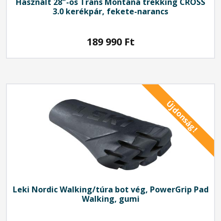
Használt 28"-os Trans Montana trekking CROSS
3.0 kerékpár, fekete-narancs
189 990
Ft
Újdonság!
Leki
Nordic Walking/túra bot vég, PowerGrip Pad
Walking, gumi