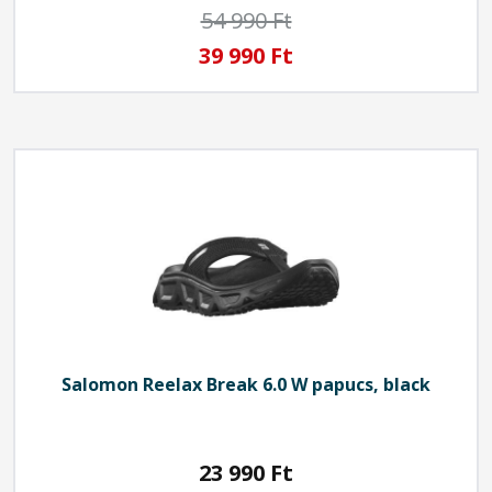
54 990 Ft
39 990 Ft
Salomon
Reelax Break 6.0 W papucs, black
23 990
Ft