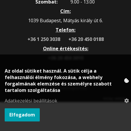
Szombat:
9.00 - 13.00
Cím:
1039 Budapest, Mátyás király út 6.
Telefon:
+36 1 250 3038
+36 20 450 0188
Online értékesítés:
+36 20 450 3010
Az oldal sütiket használ. A sütik célja a
felhasználói élmény fokozása, a webhely
forgalmának elemzése és személyre szabott
© 2020 rokonsport.hu
tartalom szolgáltatása
Honlap: webtoday
Adatkezelési beállítások
Elfogadom