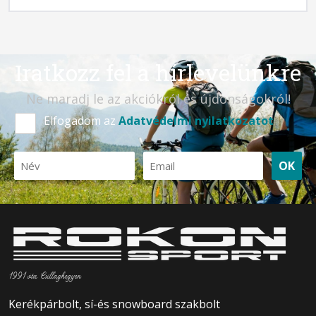
Iratkozz fel a hírlevelünkre
Ne maradj le az akciókról és újdonságokról!
Elfogadom az
Adatvédelmi nyilatkozatot
OK
1991 óta Csillaghegyen
Kerékpárbolt, sí-és snowboard szakbolt