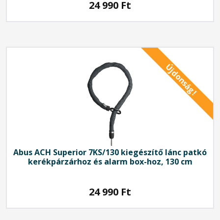
24 990
Ft
Újdonság!
Abus
ACH Superior 7KS/130 kiegészítő lánc patkó
kerékpárzárhoz és alarm box-hoz, 130 cm
24 990
Ft