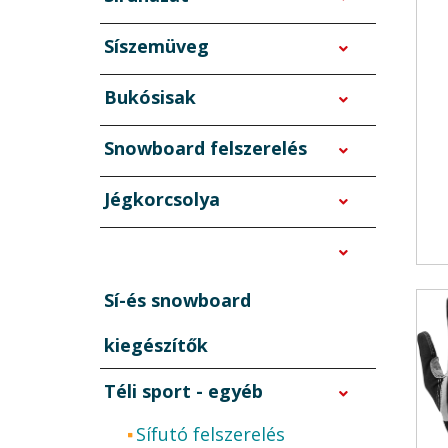
Síszemüveg
Bukósisak
Snowboard felszerelés
Jégkorcsolya
Sí-és snowboard
kiegészítők
Téli sport - egyéb
Sífutó felszerelés