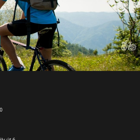
00
0
y út 6.