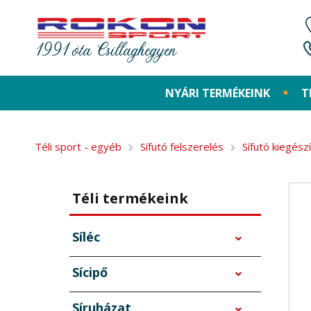
1991 óta Csillaghegyen
NYÁRI TERMÉKEINK
T
Téli sport - egyéb
Sífutó felszerelés
Sífutó kiegész
Téli termékeink
Síléc
Sícipő
Síruházat