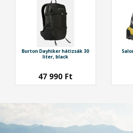
Burton
Dayhiker hátizsák 30
Sal
liter, black
cas
47 990
Ft