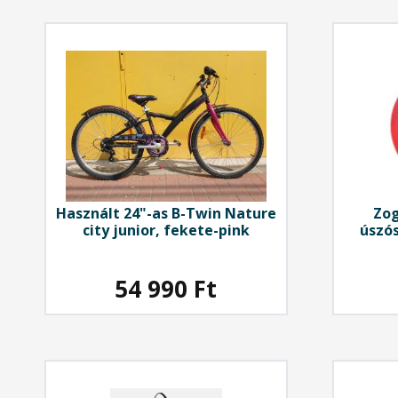
Használt 24"-as B-Twin Nature
Zo
city junior, fekete-pink
úszós
54 990
Ft