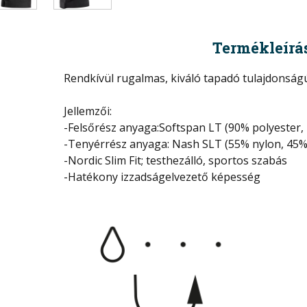
Termékleírá
Rendkívül rugalmas, kiváló tapadó tulajdonság
Jellemzői:
-Felsőrész anyaga:Softspan LT (90% polyester,
-Tenyérrész anyaga: Nash SLT (55% nylon, 45%
-Nordic Slim Fit; testhezálló, sportos szabás
-Hatékony izzadságelvezető képesség