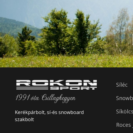
Síléc
1991 óta Csillaghegyen
Snowbo
Síkölc
Kerékpárbolt, sí-és snowboard
szakbolt
Roces 