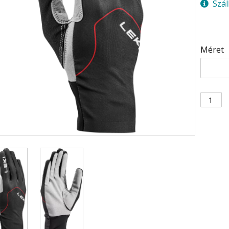
Szál
Méret