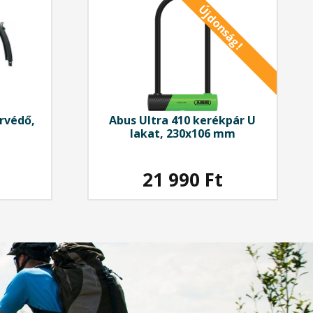
Újdonság!
rvédő,
Abus
Ultra 410 kerékpár U
lakat, 230x106 mm
21 990
Ft