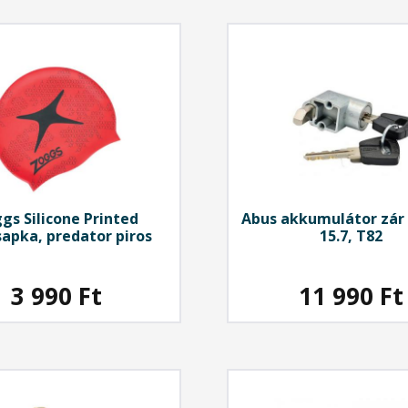
ggs
Silicone Printed
Abus
akkumulátor zár
apka, predator piros
15.7, T82
3 990
Ft
11 990
Ft