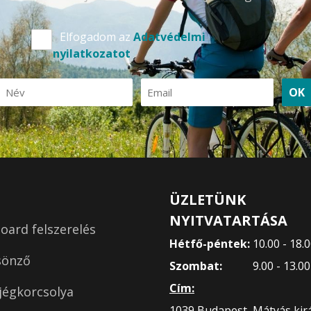
Elfogadom az
Adatvédelmi
nyilatkozatot
OK
ÜZLETÜNK
NYITVATARTÁSA
ard felszerelés
Hétfő-péntek:
10.00 - 18.
sönző
Szombat:
9.00 - 13.0
Cím:
jégkorcsolya
1039 Budapest, Mátyás királ