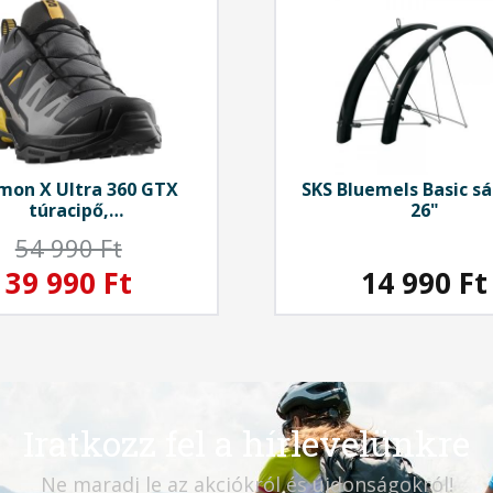
omon
X Ultra 360 GTX
SKS
Bluemels Basic sá
túracipő,
26"
tlerock/black/spicy
54 990 Ft
mustard
39 990 Ft
14 990
Ft
Iratkozz fel a hírlevelünkre
Ne maradj le az akciókról és újdonságokról!