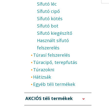
Sífutó léc
Sífutó cipő
Sífutó kötés
Sífutó bot
Sífutó kiegészítő
Használt sífutó
felszerelés
Túrasí felszerelés
Túracipő, terepfutás
Túrazokni
Hátizsák
Egyéb téli termékek
AKCIÓS téli termékek