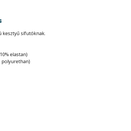
s
ú kesztyű sífutóknak.
 10% elastan)
 polyurethan)