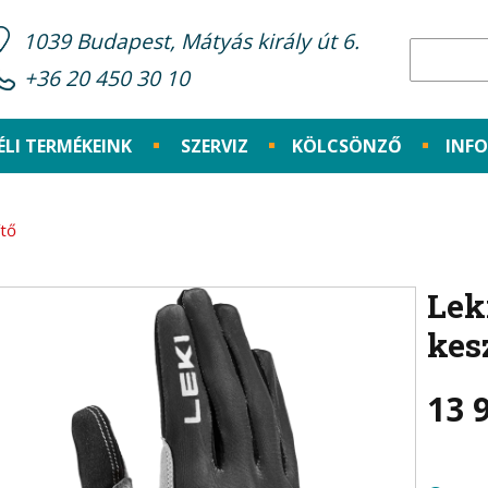
1039 Budapest, Mátyás király út 6.
+36 20 450 30 10
ÉLI TERMÉKEINK
SZERVIZ
KÖLCSÖNZŐ
INF
ítő
Lek
kes
13 