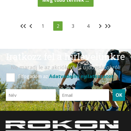
Még több termék ...
1
2
3
4
Iratkozz fel a hírlevelünkre
Ne maradj le az akciókról és újdonságokról!
Elfogadom az
Adatvédelmi nyilatkozatot
OK