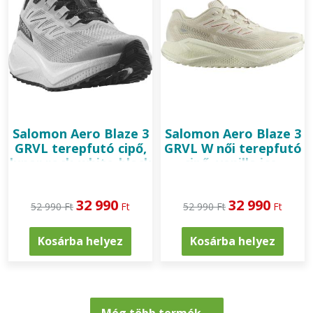
Salomon
Aero Blaze 3
Salomon
Aero Blaze 3
GRVL terepfutó cipő,
GRVL W női terepfutó
lunar rock-white-black
cipő, vanilla ice-
almond milk
32 990
32 990
52 990 Ft
Ft
52 990 Ft
Ft
Kosárba helyez
Kosárba helyez