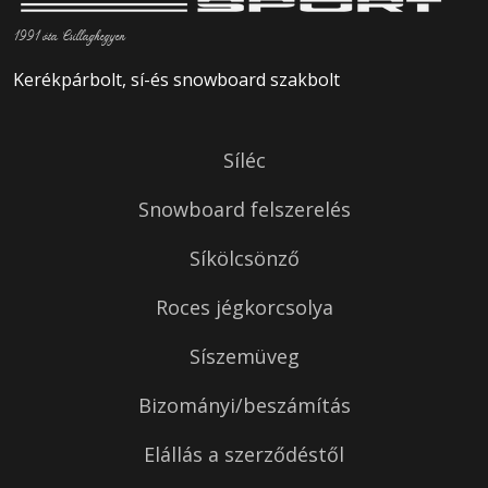
1991 óta Csillaghegyen
Kerékpárbolt, sí-és snowboard szakbolt
Síléc
Snowboard felszerelés
Síkölcsönző
Roces jégkorcsolya
Síszemüveg
Bizományi/beszámítás
Elállás a szerződéstől