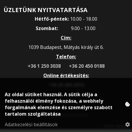
ÜZLETÜNK NYITVATARTÁSA
Hétfő-péntek:
10.00 - 18.00
Szombat:
9.00 - 13.00
Cím:
1039 Budapest, Mátyás király út 6.
Telefon:
+36 1 250 3038
+36 20 450 0188
Online értékesítés:
+36 20 450 3010
Az oldal sütiket használ. A sütik célja a
felhasználói élmény fokozása, a webhely
forgalmának elemzése és személyre szabott
tartalom szolgáltatása
© 2020 rokonsport.hu
Adatkezelési beállítások
Honlap: webtoday