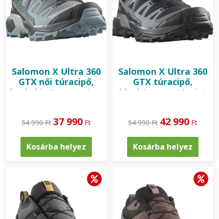
Salomon
X Ultra 360
Salomon
X Ultra 360
GTX női túracipő,
GTX túracipő,
sharkskin/trooper/arona
black/magnet/quiet
shade
37 990
42 990
54 990 Ft
Ft
54 990 Ft
Ft
Kosárba helyez
Kosárba helyez