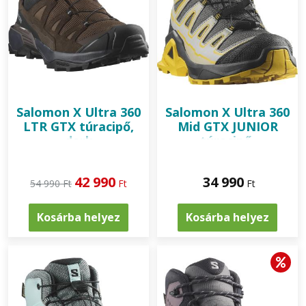
Salomon
X Ultra 360
Salomon
X Ultra 360
LTR GTX túracipő,
Mid GTX JUNIOR
dark
túracipő,
earth/delicioso//sharkskin
castlerock/black/spicy
mustard
42 990
34 990
54 990 Ft
Ft
Ft
Kosárba helyez
Kosárba helyez