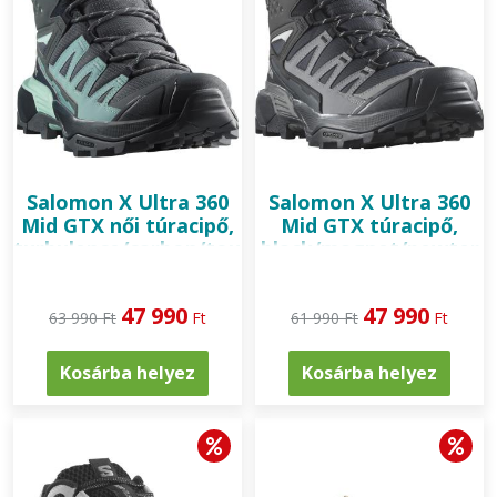
Salomon
X Ultra 360
Salomon
X Ultra 360
Mid GTX női túracipő,
Mid GTX túracipő,
turbulence/carbon/tourmaline
black/magnet/pewter
47 990
47 990
63 990 Ft
Ft
61 990 Ft
Ft
Kosárba helyez
Kosárba helyez