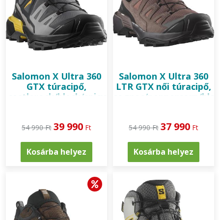
Salomon
X Ultra 360
Salomon
X Ultra 360
GTX túracipő,
LTR GTX női túracipő,
castlerock/black/spicy
cognac/peppercorn/bla
mustard
39 990
37 990
54 990 Ft
Ft
54 990 Ft
Ft
Kosárba helyez
Kosárba helyez