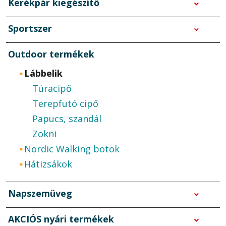
Kerékpár kiegészítő
Sportszer
Outdoor termékek
Lábbelik
Túracipő
Terepfutó cipő
Papucs, szandál
Zokni
Nordic Walking botok
Hátizsákok
Napszemüveg
AKCIÓS nyári termékek