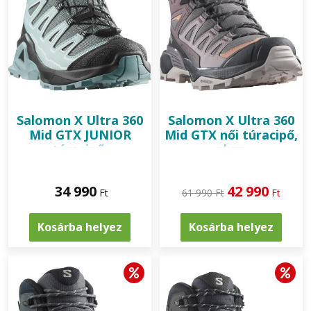
Salomon
X Ultra 360
Salomon
X Ultra 360
Mid GTX JUNIOR
Mid GTX női túracipő,
túracipő,
plum
turbulence/black/tourmaline
kitten/phantom/cork
34 990
42 990
Ft
61 990 Ft
Ft
Kosárba helyez
Kosárba helyez